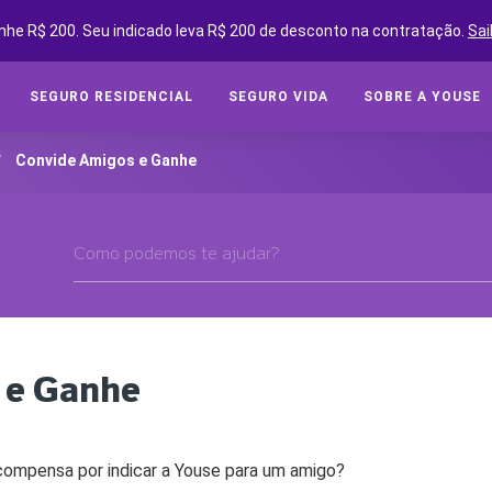
nhe R$ 200. Seu indicado leva R$ 200 de desconto na contratação.
Sai
SEGURO RESIDENCIAL
SEGURO VIDA
SOBRE A YOUSE
SEGUROS ONLINE
SEG
/
Convide Amigos e Ganhe
Cot
SOBRE A YOUSE
Cobe
YOUSE FRIENDS
Assi
CLUBE DE BENEFÍCIOS
Tipo
CONVIDE AMIGOS E GANHE
Segu
YOUSE NEGÓCIOS
 e Ganhe
CLUBE DE OFICINAS
SEG
BLOG
Cota
ecompensa por indicar a Youse para um amigo?
YOUSE TECH