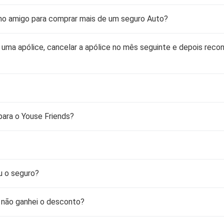
Cobe
DÚVIDAS FREQUENTES
Resi
mo amigo para comprar mais de um seguro Auto?
ATENDIMENTO
Segu
uma apólice, cancelar a apólice no mês seguinte e depois reco
CONDIÇÕES GERAIS
OUVIDORIA
SEG
Cota
YOUSE ESG
Cobe
PATROCÍNIOS
ara o Youse Friends?
u o seguro?
 não ganhei o desconto?