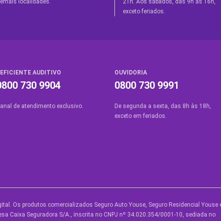
emais localidades.
21h. Aos sábados, das 9h às 16h,
exceto feriados.
EFICIENTE AUDITIVO
OUVIDORIA
0800 730 9904
0800 730 9991
anal de atendimento exclusivo.
De segunda a sexta, das 8h às 18h,
exceto em feriados.
ital. Os produtos comercializados Seguro Auto Youse, Seguro Residencial Youse 
UTROS SERVIÇOS
SOBRE A YOUSE
AJUDA
sa Caixa Seguradora S/A., inscrita no CNPJ nº 34.020.354/0001-10, sediada no