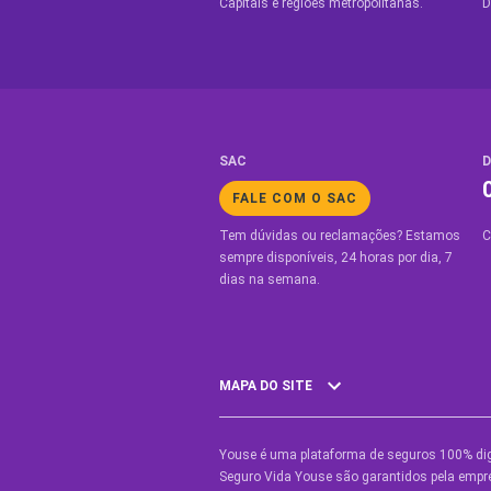
Capitais e regiões metropolitanas.
D
SAC
D
FALE COM O SAC
Tem dúvidas ou reclamações? Estamos
C
sempre disponíveis, 24 horas por dia, 7
dias na semana.
MAPA DO SITE
Youse é uma plataforma de seguros 100% dig
SEGUROS
O
Seguro Vida Youse são garantidos pela empre