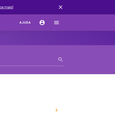
ba mais!
AJUDA
URO AUTO
ação de Seguro Auto
rturas do Seguro Auto
stências do Seguro Auto
s de Seguro Auto
ro por Marcas de Carro
URO RESIDENCIAL
r Seguro Residencial