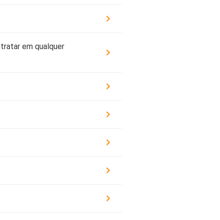
rturas e Assistências
dencial
ro Residencial para Aluguel
ntratar em qualquer
URO VIDA
r Seguro Vida
rturas e Assistências Vida