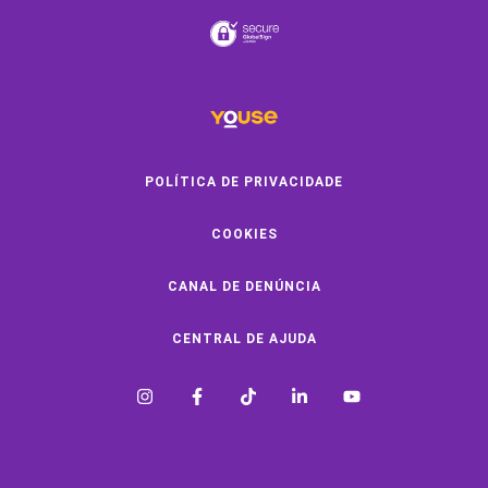
Clube de Oficinas
Convide e ganhe
Youse Negócios
Black Friday
POLÍTICA DE PRIVACIDADE
COOKIES
SOBRE A YOUSE
CANAL DE DENÚNCIA
Quem Somos
Vem Pra Youse
CENTRAL DE AJUDA
Seguro Online
Formas de Pagamento
A Youse é Confiável