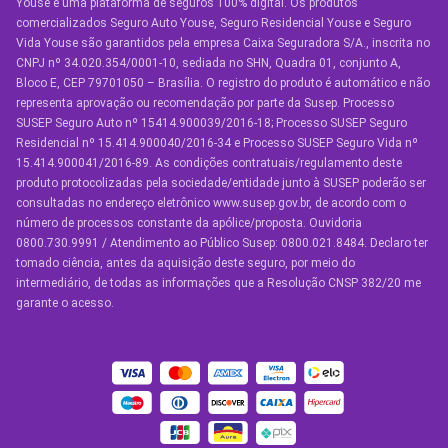
Youse é uma plataforma de seguros 100% digital. Os produtos
SEGUROS
comercializados Seguro Auto Youse, Seguro Residencial Youse e Seguro
Seguro Auto
Vida Youse são garantidos pela empresa Caixa Seguradora S/A., inscrita no
CNPJ nº 34.020.354/0001-10, sediada no SHN, Quadra 01, conjunto A,
Seguro Auto para Terceiros
Bloco E, CEP 79701050 – Brasília. O registro do produto é automático e não
representa aprovação ou recomendação por parte da Susep. Processo
Seguro por Marcas de Carro
SUSEP Seguro Auto nº 15414.900039/2016-18; Processo SUSEP Seguro
Residencial nº 15.414.900040/2016-34 e Processo SUSEP Seguro Vida nº
Seguro Residencial
15.414.900041/2016-89. As condições contratuais/regulamento deste
produto protocolizadas pela sociedade/entidade junto à SUSEP poderão ser
Seguro de Vida
consultadas no endereço eletrônico www.susep.gov.br, de acordo com o
número de processos constante da apólice/proposta. Ouvidoria
Manual de Assistências
0800.730.9991 / Atendimento ao Público Susep: 0800.021.8484. Declaro ter
tomado ciência, antes da aquisição deste seguro, por meio do
Condições Gerais
intermediário, de todas as informações que a Resolução CNSP 382/20 me
garante o acesso.
OUTROS SERVIÇOS
Youse Friends
Clube de Benefícios