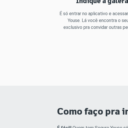
Indique a galer
É só entrar no aplicativo e acessa
Youse. Lá você encontra o seu
exclusivo pra convidar outras p
Como faço pra i
É fácil!
Quem tem Seguro Youse só pre