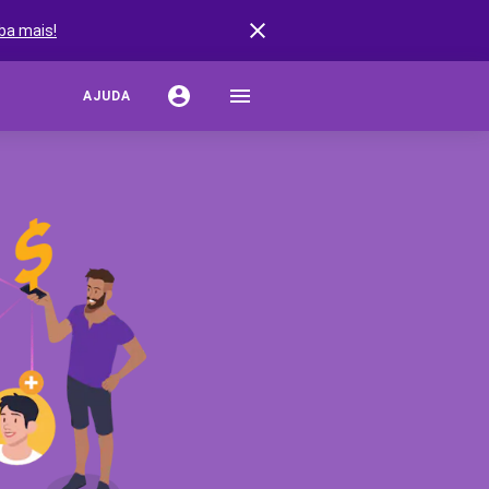
ba mais!
AJUDA
URO AUTO
ação de Seguro Auto
rturas do Seguro Auto
stências do Seguro Auto
s de Seguro Auto
ro por Marcas de Carro
URO RESIDENCIAL
r Seguro Residencial