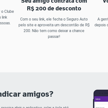
a
Seu amigo contrata com
V
R$ 200 de desconto
r o Clube
 link
Com o seu link, ele fecha o Seguro Auto
A gent
essoas.
pelo site e aproveita um descontão de R$
depois 
200. Não tem como deixar a chance
passar!
ndicar amigos?
cisa abrir o aplicativo, rolar a tela até