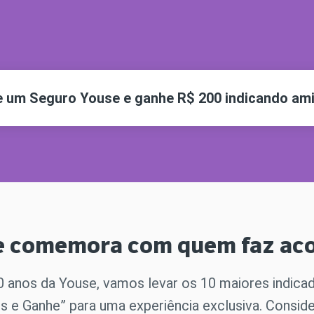
Cobe
DÚVIDAS FREQUENTES
Resi
ATENDIMENTO
Segu
CONDIÇÕES GERAIS
OUVIDORIA
SEG
te um Seguro Youse e ganhe R$ 200 indicando am
Cota
YOUSE ESG
Cobe
PATROCÍNIOS
e comemora com quem faz aco
0 anos da Youse, vamos levar os 10 maiores indicad
s e Ganhe” para uma experiência exclusiva. Consid