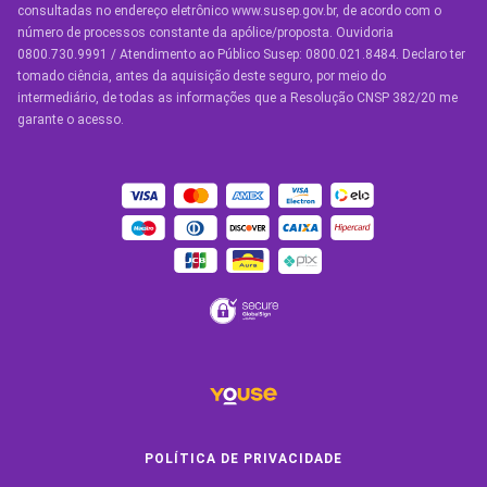
Seguro de Vida
consultadas no endereço eletrônico www.susep.gov.br, de acordo com o
número de processos constante da apólice/proposta. Ouvidoria
Manual de Assistências
0800.730.9991 / Atendimento ao Público Susep: 0800.021.8484. Declaro ter
tomado ciência, antes da aquisição deste seguro, por meio do
Condições Gerais
intermediário, de todas as informações que a Resolução CNSP 382/20 me
garante o acesso.
OUTROS SERVIÇOS
Youse Friends
Clube de Benefícios
Clube de Oficinas
Convide e ganhe
Youse Negócios
Black Friday
POLÍTICA DE PRIVACIDADE