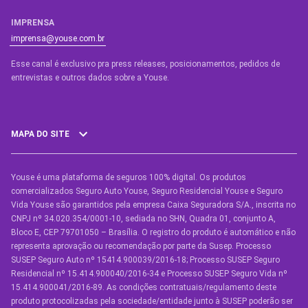
IMPRENSA
imprensa@youse.com.br
Esse canal é exclusivo pra press releases, posicionamentos, pedidos de
entrevistas e outros dados sobre a Youse.​
MAPA DO SITE
Youse é uma plataforma de seguros 100% digital. Os produtos
SEGUROS
comercializados Seguro Auto Youse, Seguro Residencial Youse e Seguro
Seguro Auto
Vida Youse são garantidos pela empresa Caixa Seguradora S/A., inscrita no
CNPJ nº 34.020.354/0001-10, sediada no SHN, Quadra 01, conjunto A,
Seguro Auto para Terceiros
Bloco E, CEP 79701050 – Brasília. O registro do produto é automático e não
representa aprovação ou recomendação por parte da Susep. Processo
Seguro por Marcas de Carro
SUSEP Seguro Auto nº 15414.900039/2016-18; Processo SUSEP Seguro
Residencial nº 15.414.900040/2016-34 e Processo SUSEP Seguro Vida nº
Seguro Residencial
15.414.900041/2016-89. As condições contratuais/regulamento deste
produto protocolizadas pela sociedade/entidade junto à SUSEP poderão ser