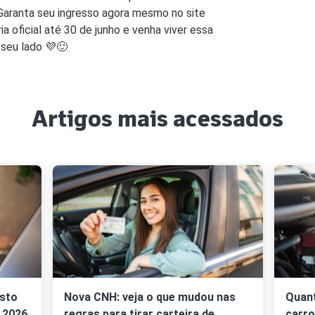
Garanta seu ingresso agora mesmo no site
ia oficial até 30 de junho e venha viver essa
 seu lado
💜🙂
Artigos mais acessados
osto
Nova CNH: veja o que mudou nas
Quant
 2026
regras para tirar carteira de
carr