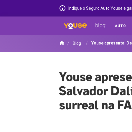
Indique o Seguro Auto Youse e ga
AUTO
/
/
Youse apresenta: De
Blog
Youse aprese
Salvador Dal
surreal na F