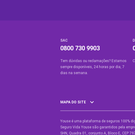
SAC
D
0800 730 9903
Tem dúvidas ou reclamações? Estamos
C
sempre disponíveis, 24 horas por dia, 7
dias na semana.
MAPA DO SITE
Youse é uma plataforma de seguros 100% dig
SEGUROS
O
Seguro Vida Youse são garantidos pela empre
SHN, Quadra 01, conjunto A, Bloco E, CEP 797
Seguro Auto
Y