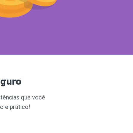
rturas e Assistências
dencial
ro Residencial para Aluguel
URO VIDA
r Seguro Vida
rturas e Assistências Vida
eguro
stências que você
o e prático!