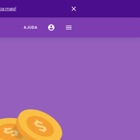
ba mais!
AJUDA
URO AUTO
ação de Seguro Auto
rturas do Seguro Auto
stências do Seguro Auto
s de Seguro Auto
ro por Marcas de Carro
URO RESIDENCIAL
r Seguro Residencial