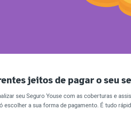
Cobe
DÚVIDAS FREQUENTES
Resi
ATENDIMENTO
Segu
CONDIÇÕES GERAIS
OUVIDORIA
SEG
Cota
YOUSE ESG
Cobe
PATROCÍNIOS
rentes jeitos de pagar o seu s
alizar seu Seguro Youse com as coberturas e assi
só escolher a sua forma de pagamento. É tudo rápid