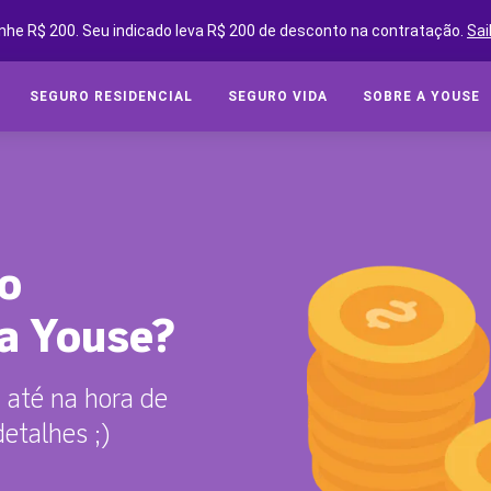
nhe R$ 200. Seu indicado leva R$ 200 de desconto na contratação.
Sai
SEGURO RESIDENCIAL
SEGURO VIDA
SOBRE A YOUSE
SEGUROS ONLINE
SEG
Cot
SOBRE A YOUSE
Cobe
YOUSE FRIENDS
Assi
 o
CLUBE DE BENEFÍCIOS
Tipo
CONVIDE AMIGOS E GANHE
a Youse?
Segu
YOUSE NEGÓCIOS
 até na hora de
CLUBE DE OFICINAS
SEG
detalhes ;)
BLOG
Cota
YOUSE TECH