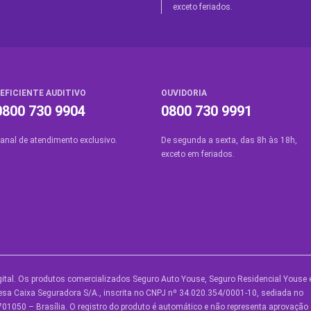
exceto feriados.
EFICIENTE AUDITIVO
OUVIDORIA
0800 730 9904
0800 730 9991
anal de atendimento exclusivo.
De segunda a sexta, das 8h às 18h,
exceto em feriados.
ital. Os produtos comercializados Seguro Auto Youse, Seguro Residencial Youse 
UTROS SERVIÇOS
SOBRE A YOUSE
AJUDA
sa Caixa Seguradora S/A., inscrita no CNPJ nº 34.020.354/0001-10, sediada no
01050 – Brasília. O registro do produto é automático e não representa aprovação
ouse Friends
Quem Somos
Central 