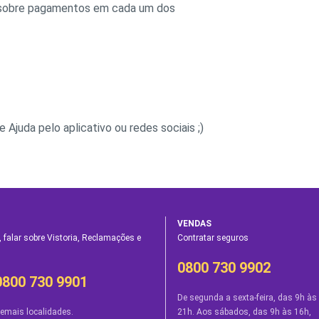
s sobre pagamentos em cada um dos
 Ajuda pelo aplicativo ou redes sociais ;)
VENDAS
 falar sobre Vistoria, Reclamações e
Contratar seguros
0800 730 9902
0800 730 9901
De segunda a sexta-feira, das 9h às
emais localidades.
21h. Aos sábados, das 9h às 16h,