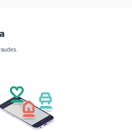
ça
raudes.