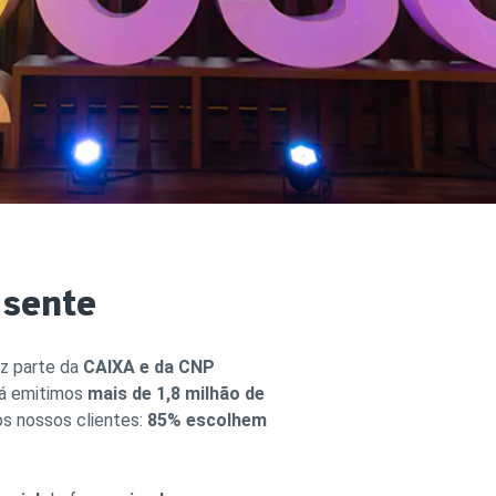
rturas e Assistências
dencial
ro Residencial para Aluguel
URO VIDA
r Seguro Vida
rturas e Assistências Vida
 sente
az parte da
CAIXA e da CNP
 já emitimos
mais de 1,8 milhão de
s nossos clientes:
85% escolhem