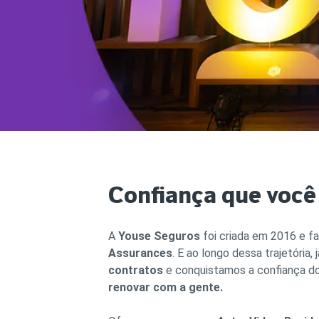
Cobe
DÚVIDAS FREQUENTES
Resi
ATENDIMENTO
Segu
CONDIÇÕES GERAIS
OUVIDORIA
SEG
Cota
YOUSE ESG
Cobe
PATROCÍNIOS
Confiança que você
A
Youse Seguros
foi criada em 2016 e f
Assurances
. E ao longo dessa trajetória,
contratos
e conquistamos a confiança do
renovar com a gente.