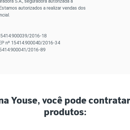
adora S.A., seguradora autorizada a
Estamos autorizados a realizar vendas dos
cial.
 15414.900039/2016-18
SEP nº 15414.900040/2016-34
15414.900041/2016-89
na Youse, você pode contrata
produtos: