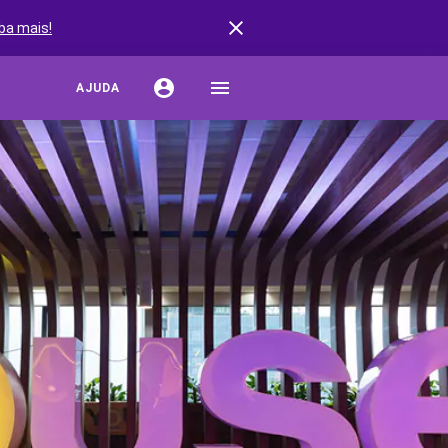
ba mais!
AJUDA
URO AUTO
ação de Seguro Auto
rturas do Seguro Auto
stências do Seguro Auto
s de Seguro Auto
ro por Marcas de Carro
URO RESIDENCIAL
r Seguro Residencial