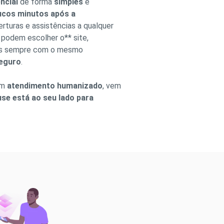
ncial
de forma
simples
e
cos minutos após a
erturas e assistências a qualquer
 podem escolher o** site,
 mas sempre com o mesmo
seguro
.
um
atendimento humanizado
, vem
se está ao seu lado para