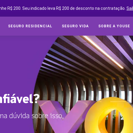
nhe R$ 200. Seu indicado leva R$ 200 de desconto na contratação.
Sai
SEGURO RESIDENCIAL
SEGURO VIDA
SOBRE A YOUSE
SEGUROS ONLINE
SEG
Cot
SOBRE A YOUSE
Cobe
YOUSE FRIENDS
Assi
CLUBE DE BENEFÍCIOS
Tipo
CONVIDE AMIGOS E GANHE
Segu
nfiável?
YOUSE NEGÓCIOS
CLUBE DE OFICINAS
SEG
a dúvida sobre isso,
BLOG
Cota
YOUSE TECH