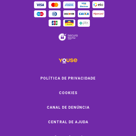
OUTROS SERVIÇOS
Youse Friends
Clube de Benefícios
Clube de Oficinas
Convide e ganhe
Youse Negócios
Black Friday
POLÍTICA DE PRIVACIDADE
COOKIES
SOBRE A YOUSE
CANAL DE DENÚNCIA
Quem Somos
Vem Pra Youse
CENTRAL DE AJUDA
Seguro Online