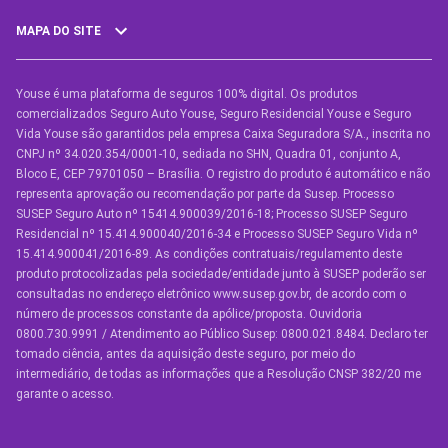
MAPA DO SITE
Youse é uma plataforma de seguros 100% digital. Os produtos
SEGUROS
comercializados Seguro Auto Youse, Seguro Residencial Youse e Seguro
Seguro Auto
Vida Youse são garantidos pela empresa Caixa Seguradora S/A., inscrita no
CNPJ nº 34.020.354/0001-10, sediada no SHN, Quadra 01, conjunto A,
Seguro Auto para Terceiros
Bloco E, CEP 79701050 – Brasília. O registro do produto é automático e não
representa aprovação ou recomendação por parte da Susep. Processo
Seguro por Marcas de Carro
SUSEP Seguro Auto nº 15414.900039/2016-18; Processo SUSEP Seguro
Residencial nº 15.414.900040/2016-34 e Processo SUSEP Seguro Vida nº
Seguro Residencial
15.414.900041/2016-89. As condições contratuais/regulamento deste
produto protocolizadas pela sociedade/entidade junto à SUSEP poderão ser
Seguro de Vida
consultadas no endereço eletrônico www.susep.gov.br, de acordo com o
número de processos constante da apólice/proposta. Ouvidoria
Manual de Assistências
0800.730.9991 / Atendimento ao Público Susep: 0800.021.8484. Declaro ter
tomado ciência, antes da aquisição deste seguro, por meio do
Condições Gerais
intermediário, de todas as informações que a Resolução CNSP 382/20 me
garante o acesso.