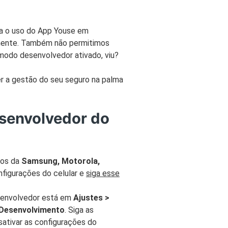
rturas e Assistências
dencial
ia o uso do App Youse em
ro Residencial para Aluguel
lmente. Também não permitimos
 modo desenvolvedor ativado, viu?
URO VIDA
r a gestão do seu seguro na palma
r Seguro Vida
rturas e Assistências Vida
senvolvedor do
los da
Samsung, Motorola,
onfigurações do celular e
siga esse
senvolvedor está em
Ajustes >
 Desenvolvimento
. Siga as
esativar as configurações do