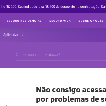
nhe R$ 200. Seu indicado leva R$ 200 de desconto na contratação.
Sai
SEGURO RESIDENCIAL
SEGURO VIDA
SOBRE A YOUSE
SEGUROS ONLINE
SEG
/
/
Aplicativo
Cot
SOBRE A YOUSE
Cobe
YOUSE FRIENDS
Assi
CLUBE DE BENEFÍCIOS
Tipo
CONVIDE AMIGOS E GANHE
Segu
YOUSE NEGÓCIOS
CLUBE DE OFICINAS
Não consigo acessa
SEG
BLOG
por problemas de s
Cota
YOUSE TECH