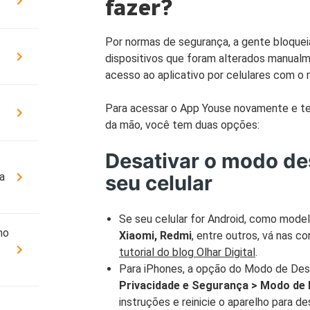
fazer?
Cobe
DÚVIDAS FREQUENTES
Resi
Por normas de segurança, a gente bloque
ATENDIMENTO
Segu
dispositivos que foram alterados manua
CONDIÇÕES GERAIS
acesso ao aplicativo por celulares com o
OUVIDORIA
SEG
Para acessar o App Youse novamente e te
Cota
YOUSE ESG
da mão, você tem duas opções:
Cobe
PATROCÍNIOS
Desativar o modo de
a
seu celular
Se seu celular for Android, como mode
mo
Xiaomi, Redmi
, entre outros, vá nas c
tutorial do blog Olhar Digital
.
Para iPhones, a opção do Modo de De
Privacidade e Segurança > Modo de
instruções e reinicie o aparelho para d