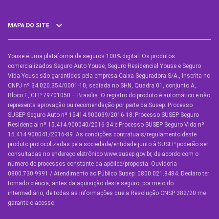
MAPA DO SITE
Youse é uma plataforma de seguros 100% digital. Os produtos
SEGUROS
comercializados Seguro Auto Youse, Seguro Residencial Youse e Seguro
Seguro Auto
Vida Youse são garantidos pela empresa Caixa Seguradora S/A., inscrita no
CNPJ nº 34.020.354/0001-10, sediada no SHN, Quadra 01, conjunto A,
Seguro Auto para Terceiros
Bloco E, CEP 79701050 – Brasília. O registro do produto é automático e não
representa aprovação ou recomendação por parte da Susep. Processo
Seguro por Marcas de Carro
SUSEP Seguro Auto nº 15414.900039/2016-18; Processo SUSEP Seguro
Residencial nº 15.414.900040/2016-34 e Processo SUSEP Seguro Vida nº
Seguro Residencial
15.414.900041/2016-89. As condições contratuais/regulamento deste
produto protocolizadas pela sociedade/entidade junto à SUSEP poderão ser
Seguro de Vida
consultadas no endereço eletrônico www.susep.gov.br, de acordo com o
número de processos constante da apólice/proposta. Ouvidoria
Manual de Assistências
0800.730.9991 / Atendimento ao Público Susep: 0800.021.8484. Declaro ter
tomado ciência, antes da aquisição deste seguro, por meio do
Condições Gerais
intermediário, de todas as informações que a Resolução CNSP 382/20 me
garante o acesso.