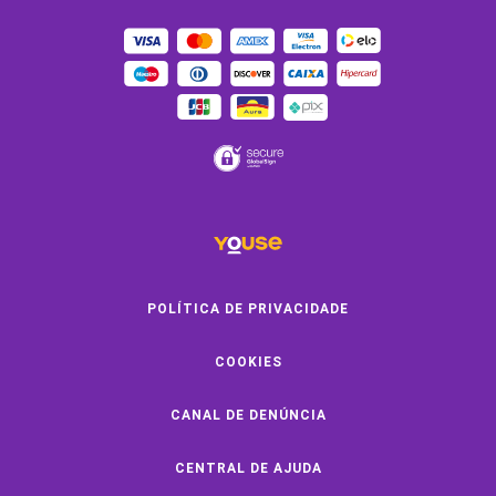
OUTROS SERVIÇOS
Youse Friends
Clube de Benefícios
Clube de Oficinas
Convide e ganhe
Youse Negócios
Black Friday
POLÍTICA DE PRIVACIDADE
COOKIES
SOBRE A YOUSE
CANAL DE DENÚNCIA
Quem Somos
Vem Pra Youse
CENTRAL DE AJUDA