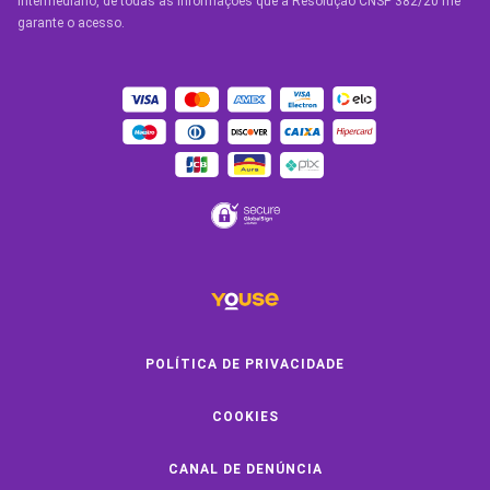
Condições Gerais
intermediário, de todas as informações que a Resolução CNSP 382/20 me
garante o acesso.
OUTROS SERVIÇOS
Youse Friends
Clube de Benefícios
Clube de Oficinas
Convide e ganhe
Youse Negócios
Black Friday
POLÍTICA DE PRIVACIDADE
COOKIES
SOBRE A YOUSE
CANAL DE DENÚNCIA
Quem Somos