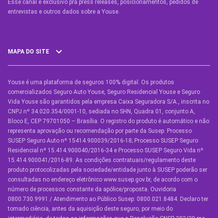
Esse canal é exclusivo pra press releases, posicionamentos, pedidos de
entrevistas e outros dados sobre a Youse.​
MAPA DO SITE
Youse é uma plataforma de seguros 100% digital. Os produtos
SEGUROS
comercializados Seguro Auto Youse, Seguro Residencial Youse e Seguro
Seguro Auto
Vida Youse são garantidos pela empresa Caixa Seguradora S/A., inscrita no
CNPJ nº 34.020.354/0001-10, sediada no SHN, Quadra 01, conjunto A,
Seguro Auto para Terceiros
Bloco E, CEP 79701050 – Brasília. O registro do produto é automático e não
representa aprovação ou recomendação por parte da Susep. Processo
Seguro por Marcas de Carro
SUSEP Seguro Auto nº 15414.900039/2016-18; Processo SUSEP Seguro
Residencial nº 15.414.900040/2016-34 e Processo SUSEP Seguro Vida nº
Seguro Residencial
15.414.900041/2016-89. As condições contratuais/regulamento deste
produto protocolizadas pela sociedade/entidade junto à SUSEP poderão ser
Seguro de Vida
consultadas no endereço eletrônico www.susep.gov.br, de acordo com o
número de processos constante da apólice/proposta. Ouvidoria
Manual de Assistências
0800.730.9991 / Atendimento ao Público Susep: 0800.021.8484. Declaro ter
tomado ciência, antes da aquisição deste seguro, por meio do