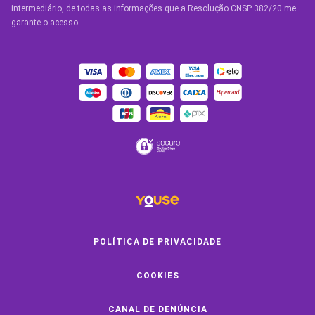
Condições Gerais
intermediário, de todas as informações que a Resolução CNSP 382/20 me
garante o acesso.
OUTROS SERVIÇOS
Youse Friends
Clube de Benefícios
Clube de Oficinas
Convide e ganhe
Youse Negócios
Black Friday
POLÍTICA DE PRIVACIDADE
COOKIES
SOBRE A YOUSE
CANAL DE DENÚNCIA
Quem Somos