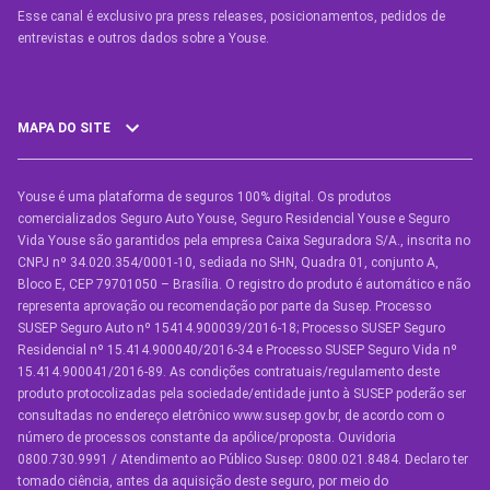
Esse canal é exclusivo pra press releases, posicionamentos, pedidos de
entrevistas e outros dados sobre a Youse.​
MAPA DO SITE
Youse é uma plataforma de seguros 100% digital. Os produtos
SEGUROS
comercializados Seguro Auto Youse, Seguro Residencial Youse e Seguro
Seguro Auto
Vida Youse são garantidos pela empresa Caixa Seguradora S/A., inscrita no
CNPJ nº 34.020.354/0001-10, sediada no SHN, Quadra 01, conjunto A,
Seguro Auto para Terceiros
Bloco E, CEP 79701050 – Brasília. O registro do produto é automático e não
representa aprovação ou recomendação por parte da Susep. Processo
Seguro por Marcas de Carro
SUSEP Seguro Auto nº 15414.900039/2016-18; Processo SUSEP Seguro
Residencial nº 15.414.900040/2016-34 e Processo SUSEP Seguro Vida nº
Seguro Residencial
15.414.900041/2016-89. As condições contratuais/regulamento deste
produto protocolizadas pela sociedade/entidade junto à SUSEP poderão ser
Seguro de Vida
consultadas no endereço eletrônico www.susep.gov.br, de acordo com o
número de processos constante da apólice/proposta. Ouvidoria
Manual de Assistências
0800.730.9991 / Atendimento ao Público Susep: 0800.021.8484. Declaro ter
tomado ciência, antes da aquisição deste seguro, por meio do