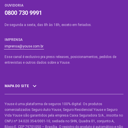
OUVIDORIA
0800 730 9991
De segunda a sexta, das 8h às 18h, exceto em feriados.
IMPRENSA
imprensa@youse.com.br
Esse canal é exclusivo pra press releases, posicionamentos, pedidos de
entrevistas e outros dados sobre a Youse.​
MAPA DO SITE
Youse é uma plataforma de seguros 100% digital. Os produtos
SEGUROS
comercializados Seguro Auto Youse, Seguro Residencial Youse e Seguro
Seguro Auto
Vida Youse são garantidos pela empresa Caixa Seguradora S/A., inscrita no
CNPJ nº 34.020.354/0001-10, sediada no SHN, Quadra 01, conjunto A,
Seguro Auto para Terceiros
Bloco E, CEP 79701050 – Brasília. O registro do produto é automático e não