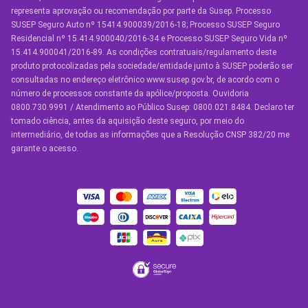
representa aprovação ou recomendação por parte da Susep. Processo
Seguro por Marcas de Carro
SUSEP Seguro Auto nº 15414.900039/2016-18; Processo SUSEP Seguro
Residencial nº 15.414.900040/2016-34 e Processo SUSEP Seguro Vida nº
Seguro Residencial
15.414.900041/2016-89. As condições contratuais/regulamento deste
produto protocolizadas pela sociedade/entidade junto à SUSEP poderão ser
Seguro de Vida
consultadas no endereço eletrônico www.susep.gov.br, de acordo com o
número de processos constante da apólice/proposta. Ouvidoria
Manual de Assistências
0800.730.9991 / Atendimento ao Público Susep: 0800.021.8484. Declaro ter
tomado ciência, antes da aquisição deste seguro, por meio do
Condições Gerais
intermediário, de todas as informações que a Resolução CNSP 382/20 me
garante o acesso.
OUTROS SERVIÇOS
Youse Friends
Clube de Benefícios
Clube de Oficinas
Convide e ganhe