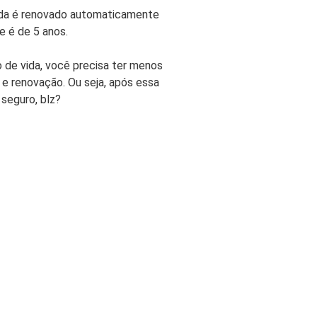
rturas e Assistências
ida é renovado automaticamente
dencial
e é de 5 anos.
ro Residencial para Aluguel
 de vida, você precisa ter menos
 e renovação. Ou seja, após essa
URO VIDA
 seguro, blz?
r Seguro Vida
rturas e Assistências Vida