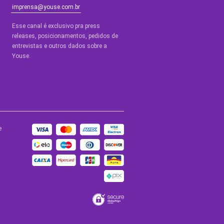
imprensa@youse.com.br
Esse canal é exclusivo pra press
releases, posicionamentos, pedidos de
entrevistas e outros dados sobre a
Youse.​
e
BLOGS
de Ajuda
Blog Youse
a
Youse Tech
de
ade
Site