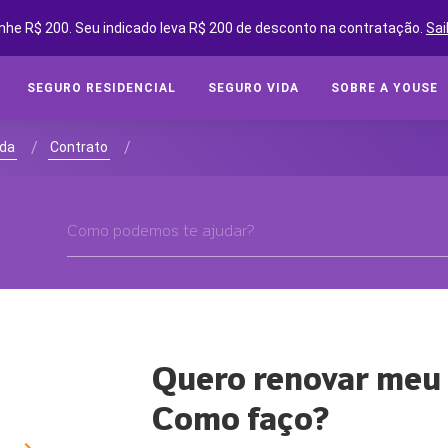
nhe R$ 200. Seu indicado leva R$ 200 de desconto na contratação.
Sai
SEGURO RESIDENCIAL
SEGURO VIDA
SOBRE A YOUSE
SEGUROS ONLINE
SEG
/
/
ida
Contrato
Cot
SOBRE A YOUSE
Cobe
YOUSE FRIENDS
Assi
CLUBE DE BENEFÍCIOS
Tipo
CONVIDE AMIGOS E GANHE
Segu
YOUSE NEGÓCIOS
CLUBE DE OFICINAS
Quero renovar meu 
SEG
BLOG
Como faço?
Cota
YOUSE TECH