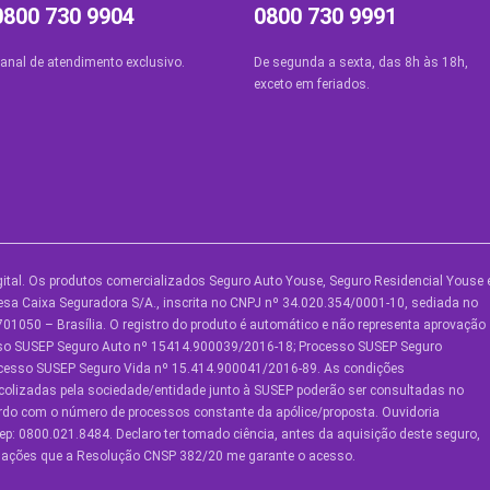
0800 730 9904
0800 730 9991
anal de atendimento exclusivo.
De segunda a sexta, das 8h às 18h,
exceto em feriados.
ital. Os produtos comercializados Seguro Auto Youse, Seguro Residencial Youse 
UTROS SERVIÇOS
SOBRE A YOUSE
AJUDA
sa Caixa Seguradora S/A., inscrita no CNPJ nº 34.020.354/0001-10, sediada no
01050 – Brasília. O registro do produto é automático e não representa aprovação
ouse Friends
Quem Somos
Central 
sso SUSEP Seguro Auto nº 15414.900039/2016-18; Processo SUSEP Seguro
ocesso SUSEP Seguro Vida nº 15.414.900041/2016-89. As condições
lube de Benefícios
Vem Pra Youse
Ouvidori
colizadas pela sociedade/entidade junto à SUSEP poderão ser consultadas no
Política 
ordo com o número de processos constante da apólice/proposta. Ouvidoria
lube de Oficinas
Seguro Online
Privacid
p: 0800.021.8484. Declaro ter tomado ciência, antes da aquisição deste seguro,
Formas de
ormações que a Resolução CNSP 382/20 me garante o acesso.
onvide e ganhe
Mapa do 
Pagamento