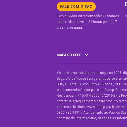
FALE COM O SAC
Tem dúvidas ou reclamações? Estamos
C
sempre disponíveis, 24 horas por dia, 7
dias na semana.
MAPA DO SITE
Youse é uma plataforma de seguros 100% dig
SEGUROS
O
Seguro Vida Youse são garantidos pela empre
SHN, Quadra 01, conjunto A, Bloco E, CEP 797
Seguro Auto
Y
ou recomendação por parte da Susep. Proce
Residencial nº 15.414.900040/2016-34 e Pr
Seguro Auto para Terceiros
C
contratuais/regulamento deste produto proto
endereço eletrônico www.susep.gov.br, de ac
Seguro por Marcas de Carro
C
0800.730.9991 / Atendimento ao Público Suse
por meio do intermediário, de todas as inf
Seguro Residencial
C