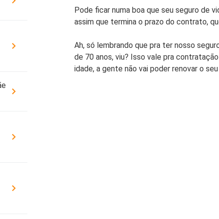
Cobe
Pode ficar numa boa que seu seguro de v
DÚVIDAS FREQUENTES
Resi
assim que termina o prazo do contrato, qu
ATENDIMENTO
Segu
Ah, só lembrando que pra ter nosso seguro
CONDIÇÕES GERAIS
de 70 anos, viu? Isso vale pra contratação
OUVIDORIA
SEG
idade, a gente não vai poder renovar o seu
Cota
YOUSE ESG
ãe
Cobe
PATROCÍNIOS