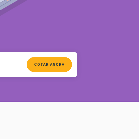
rturas e Assistências
dencial
ro Residencial para Aluguel
URO VIDA
r Seguro Vida
rturas e Assistências Vida
COTAR AGORA