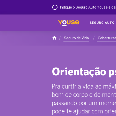
Indique o Seguro Auto Youse e ga
SEGURO AUTO
/
/
Seguro de Vida
Coberturas
Orientação p
Pra curtir a vida ao máx
bem de corpo e de mente.
passando por um moment
pode te ajudar com orie