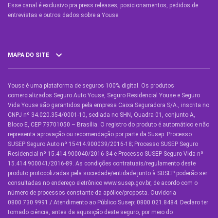
Esse canal é exclusivo pra press releases, posicionamentos, pedidos de
entrevistas e outros dados sobre a Youse.​
MAPA DO SITE
Youse é uma plataforma de seguros 100% digital. Os produtos
SEGUROS
comercializados Seguro Auto Youse, Seguro Residencial Youse e Seguro
Seguro Auto
Vida Youse são garantidos pela empresa Caixa Seguradora S/A., inscrita no
CNPJ nº 34.020.354/0001-10, sediada no SHN, Quadra 01, conjunto A,
Seguro Auto para Terceiros
Bloco E, CEP 79701050 – Brasília. O registro do produto é automático e não
representa aprovação ou recomendação por parte da Susep. Processo
Seguro por Marcas de Carro
SUSEP Seguro Auto nº 15414.900039/2016-18; Processo SUSEP Seguro
Residencial nº 15.414.900040/2016-34 e Processo SUSEP Seguro Vida nº
Seguro Residencial
15.414.900041/2016-89. As condições contratuais/regulamento deste
produto protocolizadas pela sociedade/entidade junto à SUSEP poderão ser
Seguro de Vida
consultadas no endereço eletrônico www.susep.gov.br, de acordo com o
número de processos constante da apólice/proposta. Ouvidoria
Manual de Assistências
0800.730.9991 / Atendimento ao Público Susep: 0800.021.8484. Declaro ter
tomado ciência, antes da aquisição deste seguro, por meio do