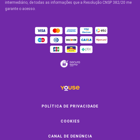
Condições Gerais
intermediário, de todas as informações que a Resolução CNSP 382/20 me
garante o acesso.
OUTROS SERVIÇOS
Youse Friends
Clube de Benefícios
Clube de Oficinas
Convide e ganhe
Youse Negócios
Black Friday
POLÍTICA DE PRIVACIDADE
COOKIES
SOBRE A YOUSE
CANAL DE DENÚNCIA
Quem Somos