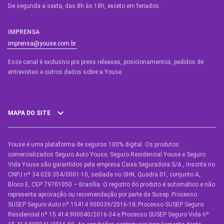
De segunda a sexta, das 8h às 18h, exceto em feriados.
IMPRENSA
imprensa@youse.com.br
Esse canal é exclusivo pra press releases, posicionamentos, pedidos de
entrevistas e outros dados sobre a Youse.​
MAPA DO SITE
Youse é uma plataforma de seguros 100% digital. Os produtos
SEGUROS
comercializados Seguro Auto Youse, Seguro Residencial Youse e Seguro
Seguro Auto
Vida Youse são garantidos pela empresa Caixa Seguradora S/A., inscrita no
CNPJ nº 34.020.354/0001-10, sediada no SHN, Quadra 01, conjunto A,
Seguro Auto para Terceiros
Bloco E, CEP 79701050 – Brasília. O registro do produto é automático e não
representa aprovação ou recomendação por parte da Susep. Processo
Seguro por Marcas de Carro
SUSEP Seguro Auto nº 15414.900039/2016-18; Processo SUSEP Seguro
Residencial nº 15.414.900040/2016-34 e Processo SUSEP Seguro Vida nº