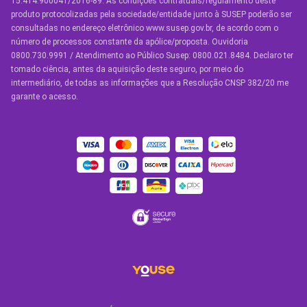
Seguro Residencial
15.414.900041/2016-89. As condições contratuais/regulamento deste
produto protocolizadas pela sociedade/entidade junto à SUSEP poderão ser
Seguro de Vida
consultadas no endereço eletrônico www.susep.gov.br, de acordo com o
número de processos constante da apólice/proposta. Ouvidoria
Manual de Assistências
0800.730.9991 / Atendimento ao Público Susep: 0800.021.8484. Declaro ter
tomado ciência, antes da aquisição deste seguro, por meio do
Condições Gerais
intermediário, de todas as informações que a Resolução CNSP 382/20 me
garante o acesso.
OUTROS SERVIÇOS
Youse Friends
Clube de Benefícios
Clube de Oficinas
Convide e ganhe
Youse Negócios
Black Friday