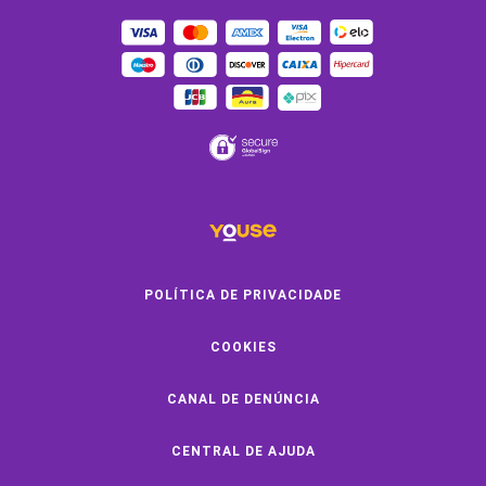
OUTROS SERVIÇOS
Youse Friends
Clube de Benefícios
Clube de Oficinas
Convide e ganhe
Youse Negócios
Black Friday
POLÍTICA DE PRIVACIDADE
COOKIES
SOBRE A YOUSE
CANAL DE DENÚNCIA
Quem Somos
Vem Pra Youse
CENTRAL DE AJUDA