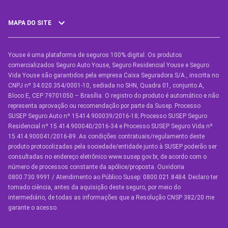
MAPA DO SITE
Youse é uma plataforma de seguros 100% digital. Os produtos
SEGUROS
comercializados Seguro Auto Youse, Seguro Residencial Youse e Seguro
Seguro Auto
Vida Youse são garantidos pela empresa Caixa Seguradora S/A., inscrita no
CNPJ nº 34.020.354/0001-10, sediada no SHN, Quadra 01, conjunto A,
Seguro Auto para Terceiros
Bloco E, CEP 79701050 – Brasília. O registro do produto é automático e não
representa aprovação ou recomendação por parte da Susep. Processo
Seguro por Marcas de Carro
SUSEP Seguro Auto nº 15414.900039/2016-18; Processo SUSEP Seguro
Residencial nº 15.414.900040/2016-34 e Processo SUSEP Seguro Vida nº
Seguro Residencial
15.414.900041/2016-89. As condições contratuais/regulamento deste
produto protocolizadas pela sociedade/entidade junto à SUSEP poderão ser
Seguro de Vida
consultadas no endereço eletrônico www.susep.gov.br, de acordo com o
número de processos constante da apólice/proposta. Ouvidoria
Manual de Assistências
0800.730.9991 / Atendimento ao Público Susep: 0800.021.8484. Declaro ter
tomado ciência, antes da aquisição deste seguro, por meio do
Condições Gerais
intermediário, de todas as informações que a Resolução CNSP 382/20 me
garante o acesso.