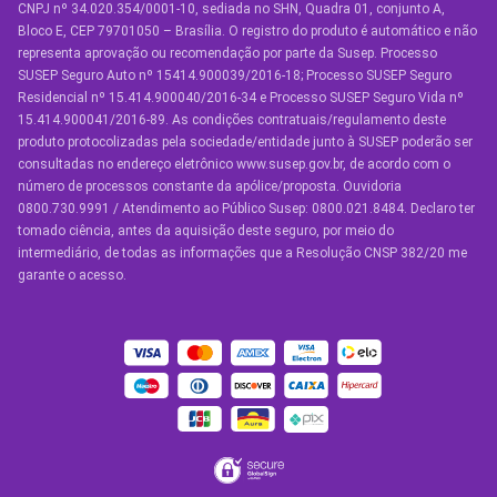
CNPJ nº 34.020.354/0001-10, sediada no SHN, Quadra 01, conjunto A,
Seguro Auto para Terceiros
Bloco E, CEP 79701050 – Brasília. O registro do produto é automático e não
representa aprovação ou recomendação por parte da Susep. Processo
Seguro por Marcas de Carro
SUSEP Seguro Auto nº 15414.900039/2016-18; Processo SUSEP Seguro
Residencial nº 15.414.900040/2016-34 e Processo SUSEP Seguro Vida nº
Seguro Residencial
15.414.900041/2016-89. As condições contratuais/regulamento deste
produto protocolizadas pela sociedade/entidade junto à SUSEP poderão ser
Seguro de Vida
consultadas no endereço eletrônico www.susep.gov.br, de acordo com o
número de processos constante da apólice/proposta. Ouvidoria
Manual de Assistências
0800.730.9991 / Atendimento ao Público Susep: 0800.021.8484. Declaro ter
tomado ciência, antes da aquisição deste seguro, por meio do
Condições Gerais
intermediário, de todas as informações que a Resolução CNSP 382/20 me
garante o acesso.
OUTROS SERVIÇOS
Youse Friends
Clube de Benefícios
Clube de Oficinas