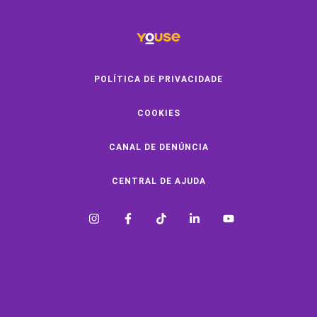
Convide e ganhe
Youse Negócios
Black Friday
POLÍTICA DE PRIVACIDADE
COOKIES
SOBRE A YOUSE
CANAL DE DENÚNCIA
Quem Somos
Vem Pra Youse
CENTRAL DE AJUDA
Seguro Online
Formas de Pagamento
A Youse é Confiável
Imprensa