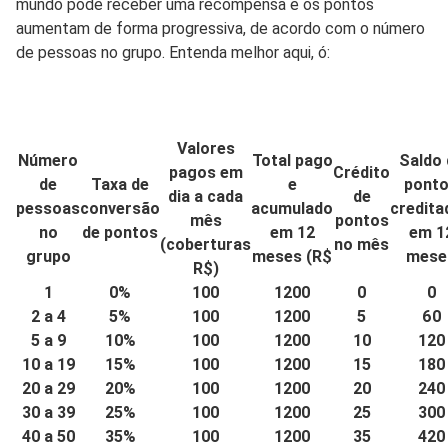
mundo pode receber uma recompensa e os pontos
aumentam de forma progressiva, de acordo com o número
de pessoas no grupo. Entenda melhor aqui, ó:
Valores
Número
Total pago
Saldo 
pagos em
Crédito
de
Taxa de
e
pont
dia a cada
de
pessoas
conversão
acumulado
credita
mês
pontos
no
de pontos
em 12
em 1
(coberturas
no mês
grupo
meses (R$
mese
R$)
1
0%
100
1200
0
0
2 a 4
5%
100
1200
5
60
5 a 9
10%
100
1200
10
120
10 a 19
15%
100
1200
15
180
20 a 29
20%
100
1200
20
240
30 a 39
25%
100
1200
25
300
40 a 50
35%
100
1200
35
420