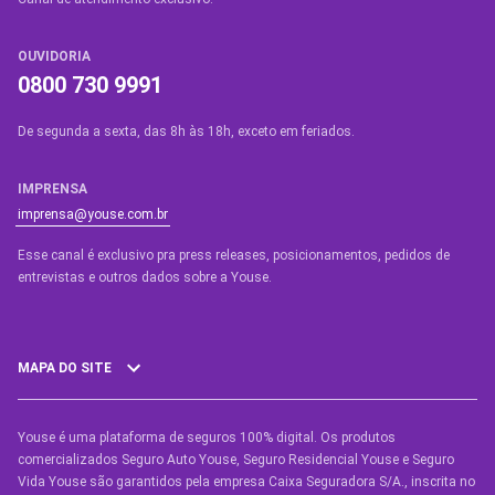
OUVIDORIA
0800 730 9991
De segunda a sexta, das 8h às 18h, exceto em feriados.
IMPRENSA
imprensa@youse.com.br
Esse canal é exclusivo pra press releases, posicionamentos, pedidos de
entrevistas e outros dados sobre a Youse.​
MAPA DO SITE
Youse é uma plataforma de seguros 100% digital. Os produtos
SEGUROS
comercializados Seguro Auto Youse, Seguro Residencial Youse e Seguro
Seguro Auto
Vida Youse são garantidos pela empresa Caixa Seguradora S/A., inscrita no