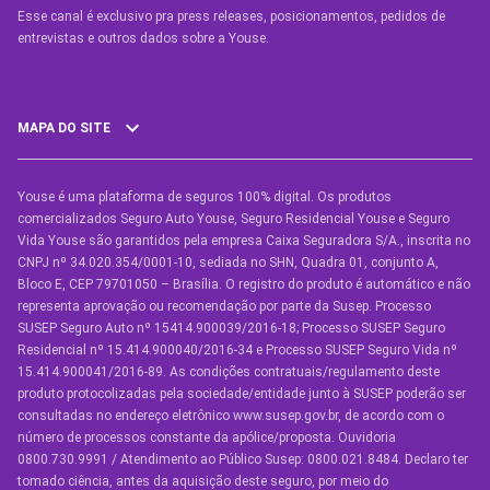
Esse canal é exclusivo pra press releases, posicionamentos, pedidos de
entrevistas e outros dados sobre a Youse.​
MAPA DO SITE
Youse é uma plataforma de seguros 100% digital. Os produtos
SEGUROS
comercializados Seguro Auto Youse, Seguro Residencial Youse e Seguro
Seguro Auto
Vida Youse são garantidos pela empresa Caixa Seguradora S/A., inscrita no
CNPJ nº 34.020.354/0001-10, sediada no SHN, Quadra 01, conjunto A,
Seguro Auto para Terceiros
Bloco E, CEP 79701050 – Brasília. O registro do produto é automático e não
representa aprovação ou recomendação por parte da Susep. Processo
Seguro por Marcas de Carro
SUSEP Seguro Auto nº 15414.900039/2016-18; Processo SUSEP Seguro
Residencial nº 15.414.900040/2016-34 e Processo SUSEP Seguro Vida nº
Seguro Residencial
15.414.900041/2016-89. As condições contratuais/regulamento deste
produto protocolizadas pela sociedade/entidade junto à SUSEP poderão ser
Seguro de Vida
consultadas no endereço eletrônico www.susep.gov.br, de acordo com o
número de processos constante da apólice/proposta. Ouvidoria
Manual de Assistências
0800.730.9991 / Atendimento ao Público Susep: 0800.021.8484. Declaro ter
tomado ciência, antes da aquisição deste seguro, por meio do