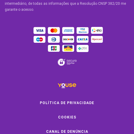
Condições Gerais
intermediário, de todas as informações que a Resolução CNSP 382/20 me
garante o acesso.
OUTROS SERVIÇOS
Youse Friends
Clube de Benefícios
Clube de Oficinas
Convide e ganhe
Youse Negócios
Black Friday
POLÍTICA DE PRIVACIDADE
COOKIES
SOBRE A YOUSE
CANAL DE DENÚNCIA
Quem Somos