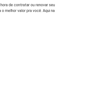
rturas e Assistências
 hora de contratar ou renovar seu
dencial
na o melhor valor pra você. Aqui na
ro Residencial para Aluguel
URO VIDA
r Seguro Vida
rturas e Assistências Vida