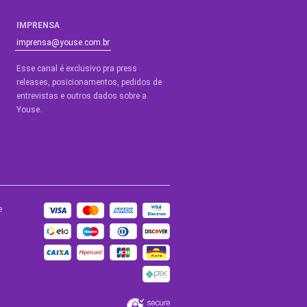
IMPRENSA
imprensa@youse.com.br
Esse canal é exclusivo pra press
releases, posicionamentos, pedidos de
entrevistas e outros dados sobre a
Youse.​
e
BLOGS
de Ajuda
Blog Youse
a
Youse Tech
de
ade