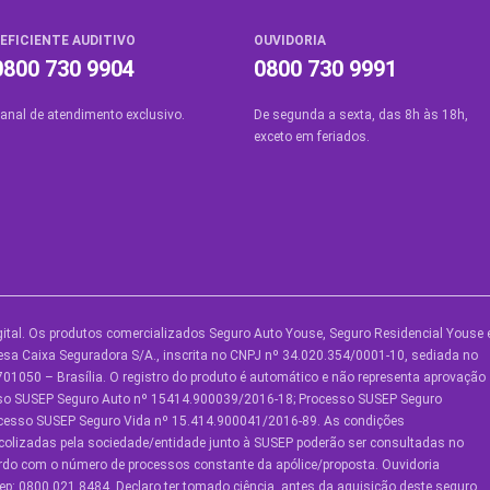
EFICIENTE AUDITIVO
OUVIDORIA
0800 730 9904
0800 730 9991
anal de atendimento exclusivo.
De segunda a sexta, das 8h às 18h,
exceto em feriados.
ital. Os produtos comercializados Seguro Auto Youse, Seguro Residencial Youse 
UTROS SERVIÇOS
SOBRE A YOUSE
AJUDA
sa Caixa Seguradora S/A., inscrita no CNPJ nº 34.020.354/0001-10, sediada no
01050 – Brasília. O registro do produto é automático e não representa aprovação
ouse Friends
Quem Somos
Central 
sso SUSEP Seguro Auto nº 15414.900039/2016-18; Processo SUSEP Seguro
ocesso SUSEP Seguro Vida nº 15.414.900041/2016-89. As condições
lube de Benefícios
Vem Pra Youse
Ouvidori
colizadas pela sociedade/entidade junto à SUSEP poderão ser consultadas no
Política 
ordo com o número de processos constante da apólice/proposta. Ouvidoria
lube de Oficinas
Seguro Online
Privacid
p: 0800.021.8484. Declaro ter tomado ciência, antes da aquisição deste seguro,