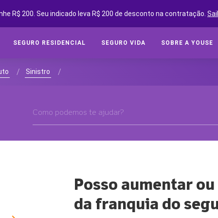
nhe R$ 200. Seu indicado leva R$ 200 de desconto na contratação.
Sai
SEGURO RESIDENCIAL
SEGURO VIDA
SOBRE A YOUSE
SEGUROS ONLINE
SEG
/
/
uto
Sinistro
Cot
SOBRE A YOUSE
Cobe
YOUSE FRIENDS
Assi
CLUBE DE BENEFÍCIOS
Tipo
CONVIDE AMIGOS E GANHE
Segu
YOUSE NEGÓCIOS
CLUBE DE OFICINAS
Posso aumentar ou 
SEG
BLOG
da franquia do seg
Cota
YOUSE TECH