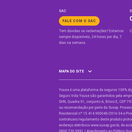
SAC
D
FALE COM O SAC
Tem dúvidas ou reclamações? Estamos
C
sempre disponíveis, 24 horas por dia, 7
dias na semana.
MAPA DO SITE
Youse é uma plataforma de seguros 100% dig
SEGUROS
O
Seguro Vida Youse são garantidos pela empre
SHN, Quadra 01, conjunto A, Bloco E, CEP 797
Seguro Auto
Y
ou recomendação por parte da Susep. Proce
Residencial nº 15.414.900040/2016-34 e Pr
Seguro Auto para Terceiros
C
contratuais/regulamento deste produto proto
endereço eletrônico www.susep.gov.br, de ac
Seguro por Marcas de Carro
C
0800.730.9991 / Atendimento ao Público Suse