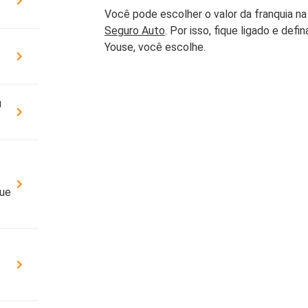
Cobe
Você pode escolher o valor da franquia na
DÚVIDAS FREQUENTES
Resi
Seguro Auto
. Por isso, fique ligado e defi
ATENDIMENTO
Segu
Youse, você escolhe.
CONDIÇÕES GERAIS
OUVIDORIA
SEG
u
Cota
YOUSE ESG
Cobe
PATROCÍNIOS
que