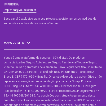
IMPRENSA
imprensa@youse.com.br
Esse canal é exclusivo pra press releases, posicionamentos, pedidos de
entrevistas e outros dados sobre a Youse.​
MAPA DO SITE
Youse é uma plataforma de seguros 100% digital. Os produtos
SEGUROS
comercializados Seguro Auto Youse, Seguro Residencial Youse e Seguro
Seguro Auto
Vida Youse são garantidos pela empresa Caixa Seguradora S/A., inscrita no
CNPJ nº 34.020.354/0001-10, sediada no SHN, Quadra 01, conjunto A,
Seguro Auto para Terceiros
Bloco E, CEP 79701050 – Brasília. O registro do produto é automático e não
representa aprovação ou recomendação por parte da Susep. Processo
Seguro por Marcas de Carro
SUSEP Seguro Auto nº 15414.900039/2016-18; Processo SUSEP Seguro
Residencial nº 15.414.900040/2016-34 e Processo SUSEP Seguro Vida nº
Seguro Residencial
15.414.900041/2016-89. As condições contratuais/regulamento deste
produto protocolizadas pela sociedade/entidade junto à SUSEP poderão ser
Seguro de Vida
consultadas no endereço eletrônico www.susep.gov.br, de acordo com o