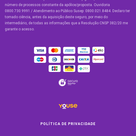
número de processos constante da apólice/proposta. Ouvidoria
Manual de Assistências
0800.730.9991 / Atendimento ao Público Susep: 0800.021.8484. Declaro ter
tomado ciência, antes da aquisição deste seguro, por meio do
Condições Gerais
intermediário, de todas as informações que a Resolução CNSP 382/20 me
garante o acesso.
OUTROS SERVIÇOS
Youse Friends
Clube de Benefícios
Clube de Oficinas
Convide e ganhe
Youse Negócios
Black Friday
POLÍTICA DE PRIVACIDADE