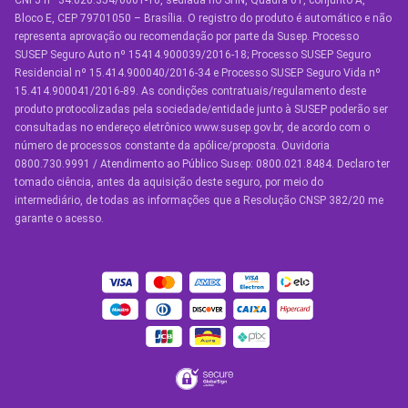
CNPJ nº 34.020.354/0001-10, sediada no SHN, Quadra 01, conjunto A,
Seguro Auto para Terceiros
Bloco E, CEP 79701050 – Brasília. O registro do produto é automático e não
representa aprovação ou recomendação por parte da Susep. Processo
Seguro por Marcas de Carro
SUSEP Seguro Auto nº 15414.900039/2016-18; Processo SUSEP Seguro
Residencial nº 15.414.900040/2016-34 e Processo SUSEP Seguro Vida nº
Seguro Residencial
15.414.900041/2016-89. As condições contratuais/regulamento deste
produto protocolizadas pela sociedade/entidade junto à SUSEP poderão ser
Seguro de Vida
consultadas no endereço eletrônico www.susep.gov.br, de acordo com o
número de processos constante da apólice/proposta. Ouvidoria
Manual de Assistências
0800.730.9991 / Atendimento ao Público Susep: 0800.021.8484. Declaro ter
tomado ciência, antes da aquisição deste seguro, por meio do
Condições Gerais
intermediário, de todas as informações que a Resolução CNSP 382/20 me
garante o acesso.
OUTROS SERVIÇOS
Youse Friends
Clube de Benefícios
Clube de Oficinas