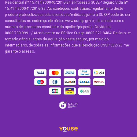
Residencial nº 15.414.900040/2016-34 e Processo SUSEP Seguro Vida nº
Seguro Residencial
15.414.900041/2016-89. As condições contratuais/regulamento deste
produto protocolizadas pela sociedade/entidade junto à SUSEP poderão ser
Seguro de Vida
consultadas no endereço eletrônico www.susep.gov.br, de acordo com o
número de processos constante da apólice/proposta. Ouvidoria
Manual de Assistências
0800.730.9991 / Atendimento ao Público Susep: 0800.021.8484. Declaro ter
tomado ciência, antes da aquisição deste seguro, por meio do
Condições Gerais
intermediário, de todas as informações que a Resolução CNSP 382/20 me
garante o acesso.
OUTROS SERVIÇOS
Youse Friends
Clube de Benefícios
Clube de Oficinas
Convide e ganhe
Youse Negócios