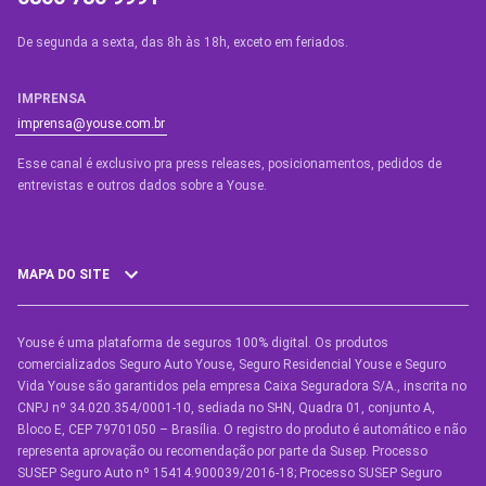
De segunda a sexta, das 8h às 18h, exceto em feriados.
IMPRENSA
imprensa@youse.com.br
Esse canal é exclusivo pra press releases, posicionamentos, pedidos de
entrevistas e outros dados sobre a Youse.​
MAPA DO SITE
Youse é uma plataforma de seguros 100% digital. Os produtos
SEGUROS
comercializados Seguro Auto Youse, Seguro Residencial Youse e Seguro
Seguro Auto
Vida Youse são garantidos pela empresa Caixa Seguradora S/A., inscrita no
CNPJ nº 34.020.354/0001-10, sediada no SHN, Quadra 01, conjunto A,
Seguro Auto para Terceiros
Bloco E, CEP 79701050 – Brasília. O registro do produto é automático e não
representa aprovação ou recomendação por parte da Susep. Processo
Seguro por Marcas de Carro
SUSEP Seguro Auto nº 15414.900039/2016-18; Processo SUSEP Seguro