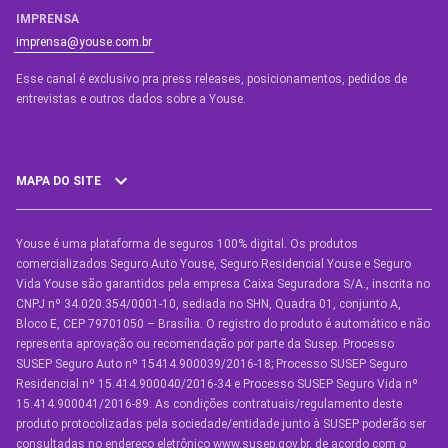
IMPRENSA
imprensa@youse.com.br
Esse canal é exclusivo pra press releases, posicionamentos, pedidos de
entrevistas e outros dados sobre a Youse.​
MAPA DO SITE
Youse é uma plataforma de seguros 100% digital. Os produtos
SEGUROS
comercializados Seguro Auto Youse, Seguro Residencial Youse e Seguro
Seguro Auto
Vida Youse são garantidos pela empresa Caixa Seguradora S/A., inscrita no
CNPJ nº 34.020.354/0001-10, sediada no SHN, Quadra 01, conjunto A,
Seguro Auto para Terceiros
Bloco E, CEP 79701050 – Brasília. O registro do produto é automático e não
representa aprovação ou recomendação por parte da Susep. Processo
Seguro por Marcas de Carro
SUSEP Seguro Auto nº 15414.900039/2016-18; Processo SUSEP Seguro
Residencial nº 15.414.900040/2016-34 e Processo SUSEP Seguro Vida nº
Seguro Residencial
15.414.900041/2016-89. As condições contratuais/regulamento deste
produto protocolizadas pela sociedade/entidade junto à SUSEP poderão ser
Seguro de Vida
consultadas no endereço eletrônico www.susep.gov.br, de acordo com o