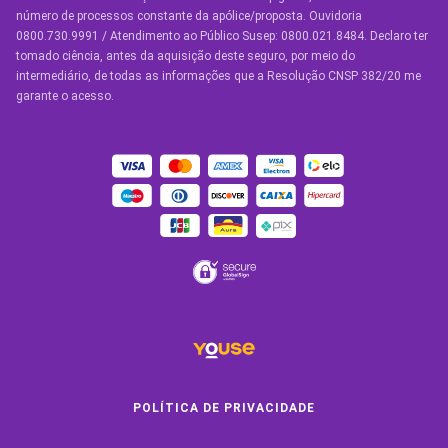
número de processos constante da apólice/proposta. Ouvidoria
Manual de Assistências
0800.730.9991 / Atendimento ao Público Susep: 0800.021.8484. Declaro ter
tomado ciência, antes da aquisição deste seguro, por meio do
Condições Gerais
intermediário, de todas as informações que a Resolução CNSP 382/20 me
garante o acesso.
OUTROS SERVIÇOS
Youse Friends
Clube de Benefícios
Clube de Oficinas
Convide e ganhe
Youse Negócios
Black Friday
POLÍTICA DE PRIVACIDADE