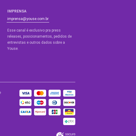
IMPRENSA
imprensa@youse.com.br
Esse canal é exclusivo pra press
releases, posicionamentos, pedidos de
entrevistas e outros dados sobre a
Youse.​
e
BLOGS
de Ajuda
Blog Youse
a
Youse Tech
de
ade