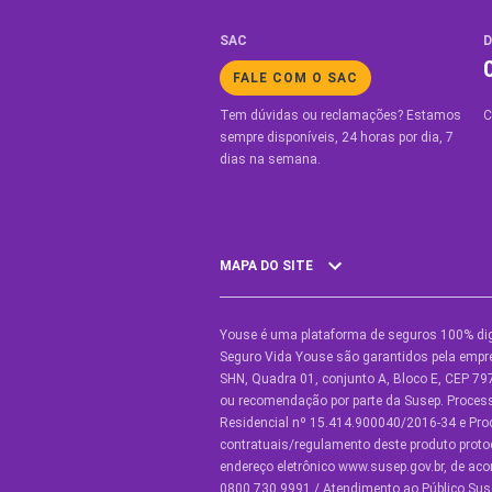
SAC
D
FALE COM O SAC
Tem dúvidas ou reclamações? Estamos
C
sempre disponíveis, 24 horas por dia, 7
dias na semana.
MAPA DO SITE
Youse é uma plataforma de seguros 100% dig
SEGUROS
O
Seguro Vida Youse são garantidos pela empre
SHN, Quadra 01, conjunto A, Bloco E, CEP 797
Seguro Auto
Y
ou recomendação por parte da Susep. Proce
Residencial nº 15.414.900040/2016-34 e Pr
Seguro Auto para Terceiros
C
contratuais/regulamento deste produto proto
endereço eletrônico www.susep.gov.br, de ac
Seguro por Marcas de Carro
C
0800.730.9991 / Atendimento ao Público Suse