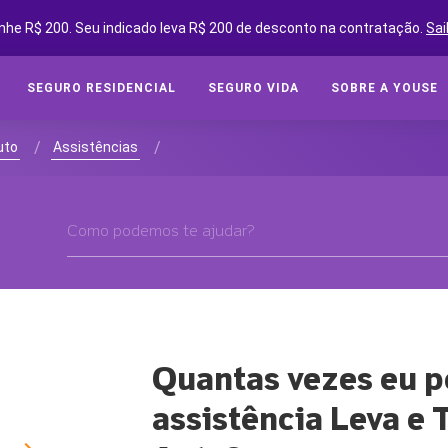
nhe R$ 200. Seu indicado leva R$ 200 de desconto na contratação.
Sai
SEGURO RESIDENCIAL
SEGURO VIDA
SOBRE A YOUSE
SEGUROS ONLINE
SEG
/
/
uto
Assistências
Cot
SOBRE A YOUSE
Cobe
YOUSE FRIENDS
Assi
CLUBE DE BENEFÍCIOS
Tipo
CONVIDE AMIGOS E GANHE
Segu
YOUSE NEGÓCIOS
CLUBE DE OFICINAS
Quantas vezes eu p
SEG
BLOG
assistência Leva e 
Cota
YOUSE TECH