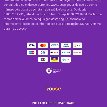
produto protocolizadas pela sociedade/entidade junto à SUSEP poderão ser
Seguro de Vida
consultadas no endereço eletrônico www.susep.gov.br, de acordo com o
número de processos constante da apólice/proposta. Ouvidoria
Manual de Assistências
0800.730.9991 / Atendimento ao Público Susep: 0800.021.8484. Declaro ter
tomado ciência, antes da aquisição deste seguro, por meio do
Condições Gerais
intermediário, de todas as informações que a Resolução CNSP 382/20 me
garante o acesso.
OUTROS SERVIÇOS
Youse Friends
Clube de Benefícios
Clube de Oficinas
Convide e ganhe
Youse Negócios
Black Friday
POLÍTICA DE PRIVACIDADE