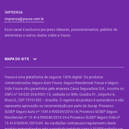
IMPRENSA
imprensa@youse.com.br
Esse canal é exclusivo pra press releases, posicionamentos, pedidos de
entrevistas e outros dados sobre a Youse.​
MAPA DO SITE
Youse é uma plataforma de seguros 100% digital. Os produtos
SEGUROS
comercializados Seguro Auto Youse, Seguro Residencial Youse e Seguro
Seguro Auto
Vida Youse são garantidos pela empresa Caixa Seguradora S/A., inscrita no
CNPJ nº 34.020.354/0001-10, sediada no SHN, Quadra 01, conjunto A,
Seguro Auto para Terceiros
Bloco E, CEP 79701050 – Brasília. O registro do produto é automático e não
representa aprovação ou recomendação por parte da Susep. Processo
Seguro por Marcas de Carro
SUSEP Seguro Auto nº 15414.900039/2016-18; Processo SUSEP Seguro
Residencial nº 15.414.900040/2016-34 e Processo SUSEP Seguro Vida nº
Seguro Residencial
15.414.900041/2016-89. As condições contratuais/regulamento deste