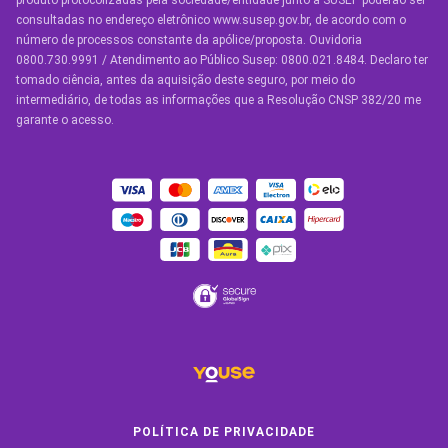
produto protocolizadas pela sociedade/entidade junto à SUSEP poderão ser
Seguro de Vida
consultadas no endereço eletrônico www.susep.gov.br, de acordo com o
número de processos constante da apólice/proposta. Ouvidoria
Manual de Assistências
0800.730.9991 / Atendimento ao Público Susep: 0800.021.8484. Declaro ter
tomado ciência, antes da aquisição deste seguro, por meio do
Condições Gerais
intermediário, de todas as informações que a Resolução CNSP 382/20 me
garante o acesso.
OUTROS SERVIÇOS
Youse Friends
Clube de Benefícios
Clube de Oficinas
Convide e ganhe
Youse Negócios
Black Friday
POLÍTICA DE PRIVACIDADE