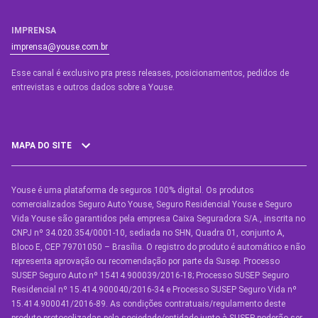
IMPRENSA
imprensa@youse.com.br
Esse canal é exclusivo pra press releases, posicionamentos, pedidos de
entrevistas e outros dados sobre a Youse.​
MAPA DO SITE
Youse é uma plataforma de seguros 100% digital. Os produtos
SEGUROS
comercializados Seguro Auto Youse, Seguro Residencial Youse e Seguro
Seguro Auto
Vida Youse são garantidos pela empresa Caixa Seguradora S/A., inscrita no
CNPJ nº 34.020.354/0001-10, sediada no SHN, Quadra 01, conjunto A,
Seguro Auto para Terceiros
Bloco E, CEP 79701050 – Brasília. O registro do produto é automático e não
representa aprovação ou recomendação por parte da Susep. Processo
Seguro por Marcas de Carro
SUSEP Seguro Auto nº 15414.900039/2016-18; Processo SUSEP Seguro
Residencial nº 15.414.900040/2016-34 e Processo SUSEP Seguro Vida nº
Seguro Residencial
15.414.900041/2016-89. As condições contratuais/regulamento deste