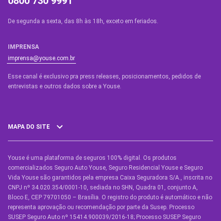
0800 730 9991
De segunda a sexta, das 8h às 18h, exceto em feriados.
IMPRENSA
imprensa@youse.com.br
Esse canal é exclusivo pra press releases, posicionamentos, pedidos de
entrevistas e outros dados sobre a Youse.​
MAPA DO SITE
Youse é uma plataforma de seguros 100% digital. Os produtos
SEGUROS
comercializados Seguro Auto Youse, Seguro Residencial Youse e Seguro
Seguro Auto
Vida Youse são garantidos pela empresa Caixa Seguradora S/A., inscrita no
CNPJ nº 34.020.354/0001-10, sediada no SHN, Quadra 01, conjunto A,
Seguro Auto para Terceiros
Bloco E, CEP 79701050 – Brasília. O registro do produto é automático e não
representa aprovação ou recomendação por parte da Susep. Processo
Seguro por Marcas de Carro
SUSEP Seguro Auto nº 15414.900039/2016-18; Processo SUSEP Seguro