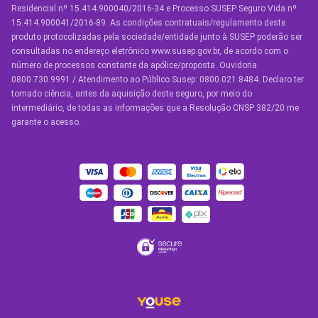
Residencial nº 15.414.900040/2016-34 e Processo SUSEP Seguro Vida nº
Seguro Residencial
15.414.900041/2016-89. As condições contratuais/regulamento deste
produto protocolizadas pela sociedade/entidade junto à SUSEP poderão ser
Seguro de Vida
consultadas no endereço eletrônico www.susep.gov.br, de acordo com o
número de processos constante da apólice/proposta. Ouvidoria
Manual de Assistências
0800.730.9991 / Atendimento ao Público Susep: 0800.021.8484. Declaro ter
tomado ciência, antes da aquisição deste seguro, por meio do
Condições Gerais
intermediário, de todas as informações que a Resolução CNSP 382/20 me
garante o acesso.
OUTROS SERVIÇOS
Youse Friends
Clube de Benefícios
Clube de Oficinas
Convide e ganhe
Youse Negócios