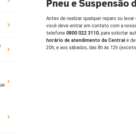
Pneu e Suspensão 
Cobe
DÚVIDAS FREQUENTES
Resi
Antes de realizar qualquer reparo ou leva
ATENDIMENTO
Segu
você deve entrar em contato com a nossa
CONDIÇÕES GERAIS
telefone
0800 022 3110
, para solicitar 
horário de atendimento da Central
é de
OUVIDORIA
SEG
u
20h, e aos sábados, das 8h às 12h (exceto
Cota
YOUSE ESG
Cobe
PATROCÍNIOS
que