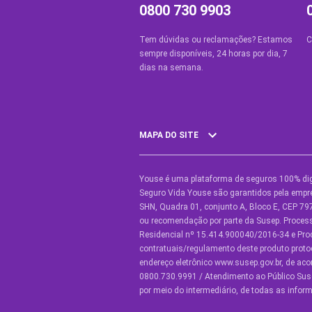
0800 730 9903
Tem dúvidas ou reclamações? Estamos
C
sempre disponíveis, 24 horas por dia, 7
dias na semana.
MAPA DO SITE
Youse é uma plataforma de seguros 100% dig
SEGUROS
O
Seguro Vida Youse são garantidos pela empre
SHN, Quadra 01, conjunto A, Bloco E, CEP 797
Seguro Auto
Y
ou recomendação por parte da Susep. Proce
Residencial nº 15.414.900040/2016-34 e Pr
Seguro Auto para Terceiros
C
contratuais/regulamento deste produto proto
endereço eletrônico www.susep.gov.br, de ac
Seguro por Marcas de Carro
C
0800.730.9991 / Atendimento ao Público Suse
por meio do intermediário, de todas as inf
Seguro Residencial
C