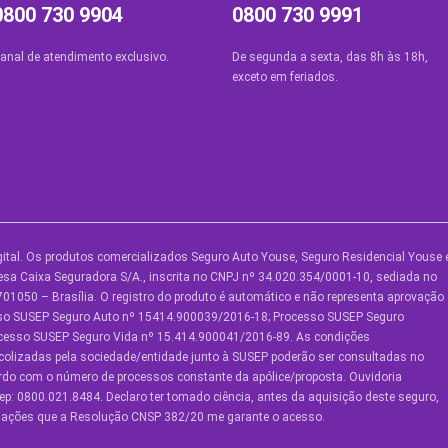
0800 730 9904
0800 730 9991
anal de atendimento exclusivo.
De segunda a sexta, das 8h às 18h,
exceto em feriados.
ital. Os produtos comercializados Seguro Auto Youse, Seguro Residencial Youse 
UTROS SERVIÇOS
SOBRE A YOUSE
AJUDA
sa Caixa Seguradora S/A., inscrita no CNPJ nº 34.020.354/0001-10, sediada no
01050 – Brasília. O registro do produto é automático e não representa aprovação
ouse Friends
Quem Somos
Central 
sso SUSEP Seguro Auto nº 15414.900039/2016-18; Processo SUSEP Seguro
ocesso SUSEP Seguro Vida nº 15.414.900041/2016-89. As condições
lube de Benefícios
Vem Pra Youse
Ouvidori
colizadas pela sociedade/entidade junto à SUSEP poderão ser consultadas no
Política 
ordo com o número de processos constante da apólice/proposta. Ouvidoria
lube de Oficinas
Seguro Online
Privacid
p: 0800.021.8484. Declaro ter tomado ciência, antes da aquisição deste seguro,
Formas de
ormações que a Resolução CNSP 382/20 me garante o acesso.
onvide e ganhe
Mapa do 
Pagamento