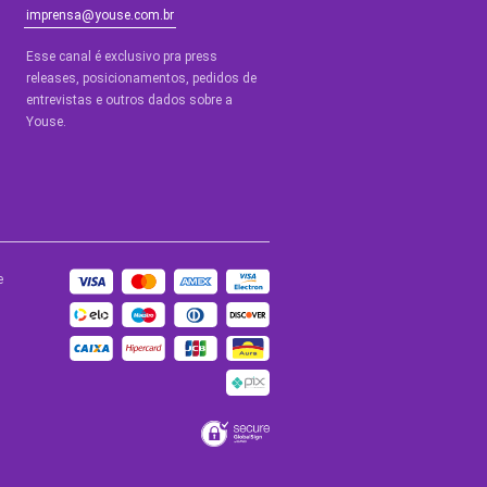
imprensa@youse.com.br
Esse canal é exclusivo pra press
releases, posicionamentos, pedidos de
entrevistas e outros dados sobre a
Youse.​
e
BLOGS
de Ajuda
Blog Youse
a
Youse Tech
de
ade
Site