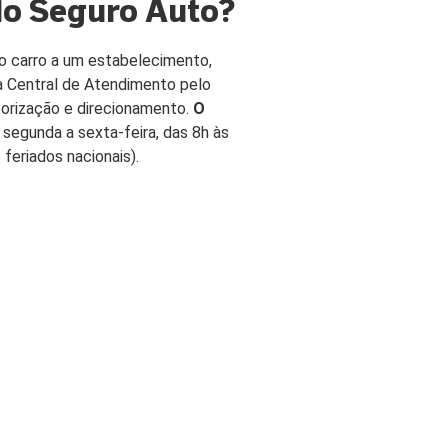
do Seguro Auto?
rturas e Assistências
dencial
r o carro a um estabelecimento,
ro Residencial para Aluguel
 Central de Atendimento pelo
autorização e direcionamento.
O
 segunda a sexta-feira, das 8h às
URO VIDA
 feriados nacionais).
r Seguro Vida
rturas e Assistências Vida