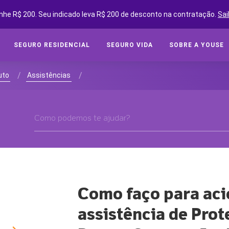
nhe R$ 200. Seu indicado leva R$ 200 de desconto na contratação.
Sai
SEGURO RESIDENCIAL
SEGURO VIDA
SOBRE A YOUSE
SEGUROS ONLINE
SEG
/
/
uto
Assistências
Cot
SOBRE A YOUSE
Cobe
YOUSE FRIENDS
Assi
CLUBE DE BENEFÍCIOS
Tipo
CONVIDE AMIGOS E GANHE
Segu
YOUSE NEGÓCIOS
CLUBE DE OFICINAS
Como faço para aci
SEG
BLOG
assistência de Prot
Cota
YOUSE TECH