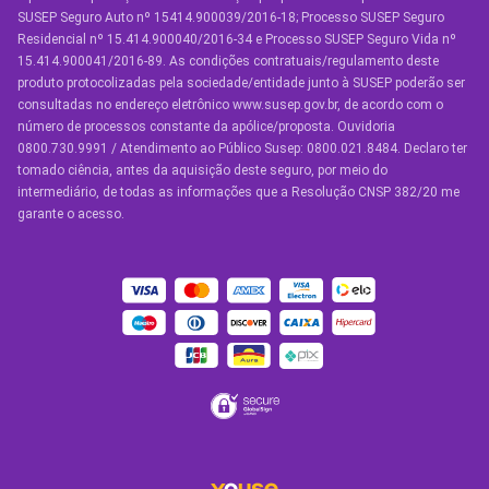
Seguro por Marcas de Carro
SUSEP Seguro Auto nº 15414.900039/2016-18; Processo SUSEP Seguro
Residencial nº 15.414.900040/2016-34 e Processo SUSEP Seguro Vida nº
Seguro Residencial
15.414.900041/2016-89. As condições contratuais/regulamento deste
produto protocolizadas pela sociedade/entidade junto à SUSEP poderão ser
Seguro de Vida
consultadas no endereço eletrônico www.susep.gov.br, de acordo com o
número de processos constante da apólice/proposta. Ouvidoria
Manual de Assistências
0800.730.9991 / Atendimento ao Público Susep: 0800.021.8484. Declaro ter
tomado ciência, antes da aquisição deste seguro, por meio do
Condições Gerais
intermediário, de todas as informações que a Resolução CNSP 382/20 me
garante o acesso.
OUTROS SERVIÇOS
Youse Friends
Clube de Benefícios
Clube de Oficinas
Convide e ganhe