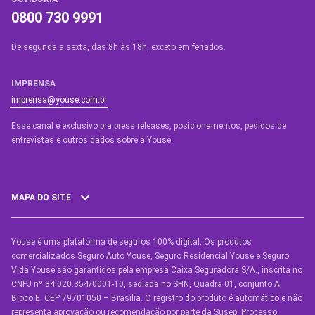
0800 730 9991
De segunda a sexta, das 8h às 18h, exceto em feriados.
IMPRENSA
imprensa@youse.com.br
Esse canal é exclusivo pra press releases, posicionamentos, pedidos de
entrevistas e outros dados sobre a Youse.​
MAPA DO SITE
Youse é uma plataforma de seguros 100% digital. Os produtos
SEGUROS
comercializados Seguro Auto Youse, Seguro Residencial Youse e Seguro
Seguro Auto
Vida Youse são garantidos pela empresa Caixa Seguradora S/A., inscrita no
CNPJ nº 34.020.354/0001-10, sediada no SHN, Quadra 01, conjunto A,
Seguro Auto para Terceiros
Bloco E, CEP 79701050 – Brasília. O registro do produto é automático e não
representa aprovação ou recomendação por parte da Susep. Processo