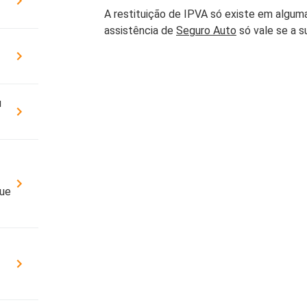
Cobe
A restituição de IPVA só existe em alguma
DÚVIDAS FREQUENTES
Resi
assistência de
Seguro Auto
só vale se a s
ATENDIMENTO
Segu
CONDIÇÕES GERAIS
OUVIDORIA
SEG
u
Cota
YOUSE ESG
Cobe
PATROCÍNIOS
que