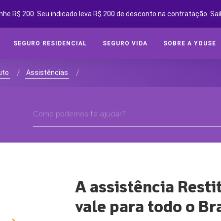
nhe R$ 200. Seu indicado leva R$ 200 de desconto na contratação.
Sai
SEGURO RESIDENCIAL
SEGURO VIDA
SOBRE A YOUSE
SEGUROS ONLINE
SEG
/
/
uto
Assistências
Cot
SOBRE A YOUSE
Cobe
YOUSE FRIENDS
Assi
CLUBE DE BENEFÍCIOS
Tipo
CONVIDE AMIGOS E GANHE
Segu
YOUSE NEGÓCIOS
CLUBE DE OFICINAS
A assistência Resti
SEG
BLOG
vale para todo o Br
Cota
YOUSE TECH