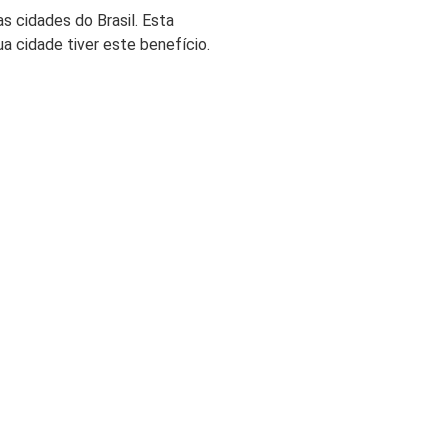
rturas e Assistências
s cidades do Brasil. Esta
dencial
ua cidade tiver este benefício.
ro Residencial para Aluguel
URO VIDA
r Seguro Vida
rturas e Assistências Vida