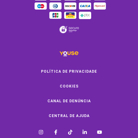
Youse Friends
Clube de Benefícios
Clube de Oficinas
Convide e ganhe
Youse Negócios
Black Friday
POLÍTICA DE PRIVACIDADE
COOKIES
SOBRE A YOUSE
CANAL DE DENÚNCIA
Quem Somos
Vem Pra Youse
CENTRAL DE AJUDA
Seguro Online