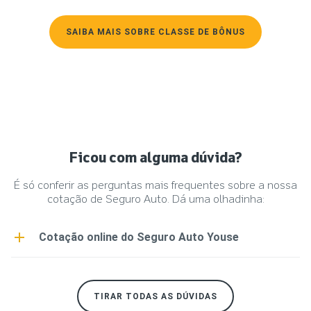
SAIBA MAIS SOBRE CLASSE DE BÔNUS
Ficou com alguma dúvida?
É só conferir as perguntas mais frequentes sobre a nossa
cotação de Seguro Auto. Dá uma olhadinha:
Cotação online do Seguro Auto Youse
Cotação online na palma da mão e em poucos
passos.
Clique aqui
pra saber todos os detalhes.
TIRAR TODAS AS DÚVIDAS