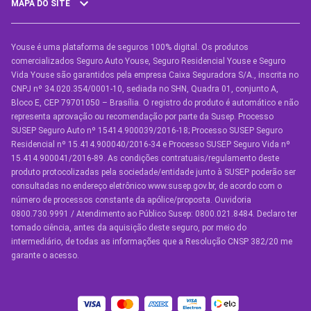
MAPA DO SITE
Youse é uma plataforma de seguros 100% digital. Os produtos
SEGUROS
comercializados Seguro Auto Youse, Seguro Residencial Youse e Seguro
Seguro Auto
Vida Youse são garantidos pela empresa Caixa Seguradora S/A., inscrita no
CNPJ nº 34.020.354/0001-10, sediada no SHN, Quadra 01, conjunto A,
Seguro Auto para Terceiros
Bloco E, CEP 79701050 – Brasília. O registro do produto é automático e não
representa aprovação ou recomendação por parte da Susep. Processo
Seguro por Marcas de Carro
SUSEP Seguro Auto nº 15414.900039/2016-18; Processo SUSEP Seguro
Residencial nº 15.414.900040/2016-34 e Processo SUSEP Seguro Vida nº
Seguro Residencial
15.414.900041/2016-89. As condições contratuais/regulamento deste
produto protocolizadas pela sociedade/entidade junto à SUSEP poderão ser
Seguro de Vida
consultadas no endereço eletrônico www.susep.gov.br, de acordo com o
número de processos constante da apólice/proposta. Ouvidoria
Manual de Assistências
0800.730.9991 / Atendimento ao Público Susep: 0800.021.8484. Declaro ter
tomado ciência, antes da aquisição deste seguro, por meio do
Condições Gerais
intermediário, de todas as informações que a Resolução CNSP 382/20 me
garante o acesso.
OUTROS SERVIÇOS