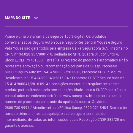
MAPA DO SITE
Youse é uma plataforma de seguros 100% digital. Os produtos
SEGUROS
comercializados Seguro Auto Youse, Seguro Residencial Youse e Seguro
Seguro Auto
Vida Youse são garantidos pela empresa Caixa Seguradora S/A., inscrita no
CNPJ nº 34.020.354/0001-10, sediada no SHN, Quadra 01, conjunto A,
Seguro Auto para Terceiros
Bloco E, CEP 79701050 – Brasília. O registro do produto é automático e não
representa aprovação ou recomendação por parte da Susep. Processo
Seguro por Marcas de Carro
SUSEP Seguro Auto nº 15414.900039/2016-18; Processo SUSEP Seguro
Residencial nº 15.414.900040/2016-34 e Processo SUSEP Seguro Vida nº
Seguro Residencial
15.414.900041/2016-89. As condições contratuais/regulamento deste
produto protocolizadas pela sociedade/entidade junto à SUSEP poderão ser
Seguro de Vida
consultadas no endereço eletrônico www.susep.gov.br, de acordo com o
número de processos constante da apólice/proposta. Ouvidoria
Manual de Assistências
0800.730.9991 / Atendimento ao Público Susep: 0800.021.8484. Declaro ter
tomado ciência, antes da aquisição deste seguro, por meio do
Condições Gerais
intermediário, de todas as informações que a Resolução CNSP 382/20 me
garante o acesso.