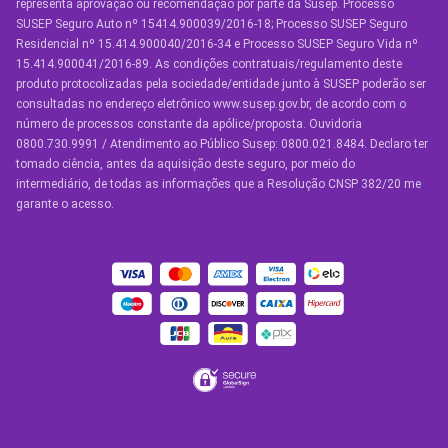
representa aprovação ou recomendação por parte da Susep. Processo
Seguro por Marcas de Carro
SUSEP Seguro Auto nº 15414.900039/2016-18; Processo SUSEP Seguro
Residencial nº 15.414.900040/2016-34 e Processo SUSEP Seguro Vida nº
Seguro Residencial
15.414.900041/2016-89. As condições contratuais/regulamento deste
produto protocolizadas pela sociedade/entidade junto à SUSEP poderão ser
Seguro de Vida
consultadas no endereço eletrônico www.susep.gov.br, de acordo com o
número de processos constante da apólice/proposta. Ouvidoria
Manual de Assistências
0800.730.9991 / Atendimento ao Público Susep: 0800.021.8484. Declaro ter
tomado ciência, antes da aquisição deste seguro, por meio do
Condições Gerais
intermediário, de todas as informações que a Resolução CNSP 382/20 me
garante o acesso.
OUTROS SERVIÇOS
Youse Friends
Clube de Benefícios
Clube de Oficinas
Convide e ganhe