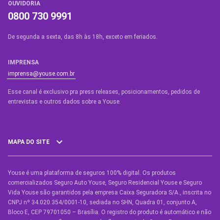
OUVIDORIA
0800 730 9991
De segunda a sexta, das 8h às 18h, exceto em feriados.
IMPRENSA
imprensa@youse.com.br
Esse canal é exclusivo pra press releases, posicionamentos, pedidos de
entrevistas e outros dados sobre a Youse.​
MAPA DO SITE
Youse é uma plataforma de seguros 100% digital. Os produtos
SEGUROS
comercializados Seguro Auto Youse, Seguro Residencial Youse e Seguro
Seguro Auto
Vida Youse são garantidos pela empresa Caixa Seguradora S/A., inscrita no
CNPJ nº 34.020.354/0001-10, sediada no SHN, Quadra 01, conjunto A,
Seguro Auto para Terceiros
Bloco E, CEP 79701050 – Brasília. O registro do produto é automático e não