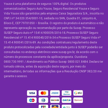
Youse é uma plataforma de seguros 100% digital. Os produtos
SEGUROS
comercializados Seguro Auto Youse, Seguro Residencial Youse e Seguro
Seguro Auto
Vida Youse são garantidos pela empresa Caixa Seguradora S/A., inscrita no
CNPJ nº 34.020.354/0001-10, sediada no SHN, Quadra 01, conjunto A,
Seguro Auto para Terceiros
Bloco E, CEP 79701050 – Brasília. O registro do produto é automático e não
representa aprovação ou recomendação por parte da Susep. Processo
Seguro por Marcas de Carro
SUSEP Seguro Auto nº 15414.900039/2016-18; Processo SUSEP Seguro
Residencial nº 15.414.900040/2016-34 e Processo SUSEP Seguro Vida nº
Seguro Residencial
15.414.900041/2016-89. As condições contratuais/regulamento deste
produto protocolizadas pela sociedade/entidade junto à SUSEP poderão ser
Seguro de Vida
consultadas no endereço eletrônico www.susep.gov.br, de acordo com o
número de processos constante da apólice/proposta. Ouvidoria
Manual de Assistências
0800.730.9991 / Atendimento ao Público Susep: 0800.021.8484. Declaro ter
tomado ciência, antes da aquisição deste seguro, por meio do
Condições Gerais
intermediário, de todas as informações que a Resolução CNSP 382/20 me
garante o acesso.
OUTROS SERVIÇOS
Youse Friends