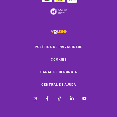
Clube de Benefícios
Clube de Oficinas
Convide e ganhe
Youse Negócios
Black Friday
POLÍTICA DE PRIVACIDADE
COOKIES
SOBRE A YOUSE
CANAL DE DENÚNCIA
Quem Somos
Vem Pra Youse
CENTRAL DE AJUDA
Seguro Online
Formas de Pagamento
A Youse é Confiável