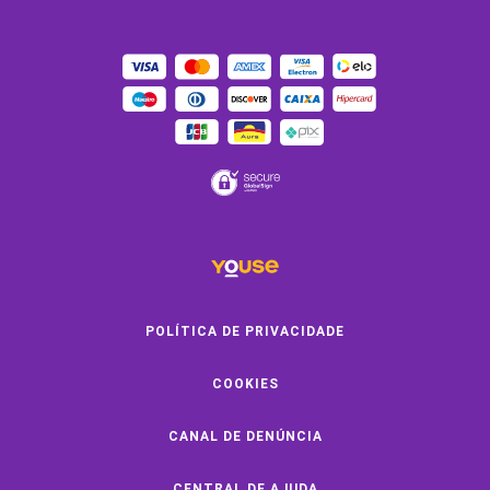
OUTROS SERVIÇOS
Youse Friends
Clube de Benefícios
Clube de Oficinas
Convide e ganhe
Youse Negócios
Black Friday
POLÍTICA DE PRIVACIDADE
COOKIES
SOBRE A YOUSE
CANAL DE DENÚNCIA
Quem Somos
Vem Pra Youse
CENTRAL DE AJUDA