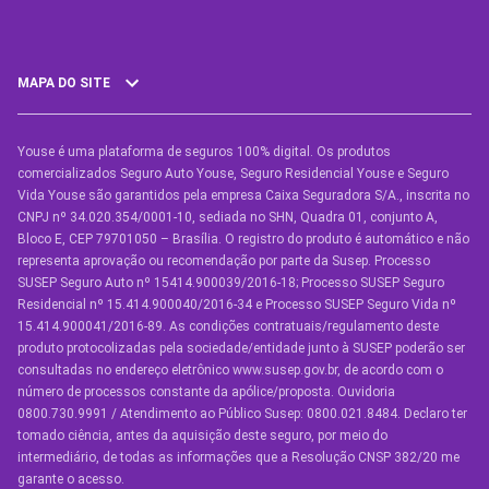
MAPA DO SITE
Youse é uma plataforma de seguros 100% digital. Os produtos
SEGUROS
comercializados Seguro Auto Youse, Seguro Residencial Youse e Seguro
Seguro Auto
Vida Youse são garantidos pela empresa Caixa Seguradora S/A., inscrita no
CNPJ nº 34.020.354/0001-10, sediada no SHN, Quadra 01, conjunto A,
Seguro Auto para Terceiros
Bloco E, CEP 79701050 – Brasília. O registro do produto é automático e não
representa aprovação ou recomendação por parte da Susep. Processo
Seguro por Marcas de Carro
SUSEP Seguro Auto nº 15414.900039/2016-18; Processo SUSEP Seguro
Residencial nº 15.414.900040/2016-34 e Processo SUSEP Seguro Vida nº
Seguro Residencial
15.414.900041/2016-89. As condições contratuais/regulamento deste
produto protocolizadas pela sociedade/entidade junto à SUSEP poderão ser
Seguro de Vida
consultadas no endereço eletrônico www.susep.gov.br, de acordo com o
número de processos constante da apólice/proposta. Ouvidoria
Manual de Assistências
0800.730.9991 / Atendimento ao Público Susep: 0800.021.8484. Declaro ter
tomado ciência, antes da aquisição deste seguro, por meio do
Condições Gerais
intermediário, de todas as informações que a Resolução CNSP 382/20 me
garante o acesso.