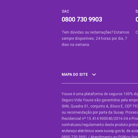
SAC
D
0800 730 9903
Tem dúvidas ou reclamações? Estamos
C
sempre disponíveis, 24 horas por dia, 7
dias na semana.
MAPA DO SITE
Youse é uma plataforma de seguros 100% dig
SEGUROS
O
Seguro Vida Youse são garantidos pela empre
SHN, Quadra 01, conjunto A, Bloco E, CEP 797
Seguro Auto
Y
ou recomendação por parte da Susep. Proce
Residencial nº 15.414.900040/2016-34 e Pr
Seguro Auto para Terceiros
C
contratuais/regulamento deste produto proto
endereço eletrônico www.susep.gov.br, de ac
Seguro por Marcas de Carro
C
0800.730.9991 / Atendimento ao Público Suse