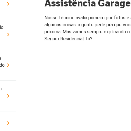
Assistência Garag
Cobe
DÚVIDAS FREQUENTES
Resi
Nosso técnico avalia primeiro por fotos e 
ATENDIMENTO
Segu
algumas coisas, a gente pede pra que você
do
CONDIÇÕES GERAIS
próxima. Mas vamos sempre explicando o 
Seguro Residencial
, tá?
OUVIDORIA
SEG
Cota
YOUSE ESG
a
Cobe
PATROCÍNIOS
 do
o