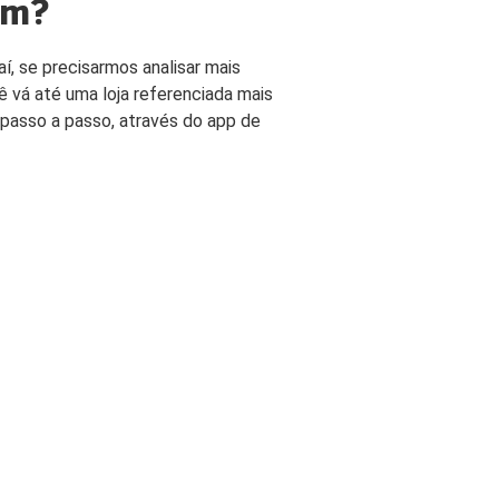
em?
rturas e Assistências
dencial
aí, se precisarmos analisar mais
ro Residencial para Aluguel
 vá até uma loja referenciada mais
passo a passo, através do app de
URO VIDA
r Seguro Vida
rturas e Assistências Vida