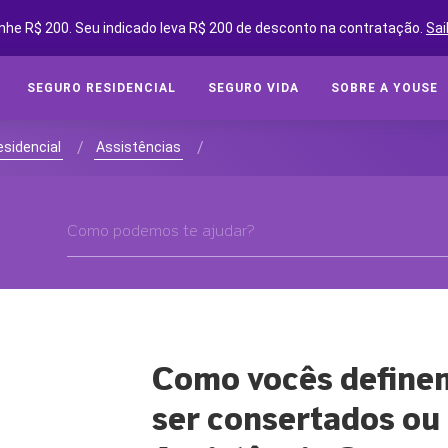
nhe R$ 200. Seu indicado leva R$ 200 de desconto na contratação.
Sai
SEGURO RESIDENCIAL
SEGURO VIDA
SOBRE A YOUSE
SEGUROS ONLINE
SEG
/
/
sidencial
Assistências
Cot
SOBRE A YOUSE
Cobe
YOUSE FRIENDS
Assi
CLUBE DE BENEFÍCIOS
Tipo
CONVIDE AMIGOS E GANHE
Segu
YOUSE NEGÓCIOS
CLUBE DE OFICINAS
Como vocês definem
SEG
BLOG
ser consertados ou
Cota
YOUSE TECH