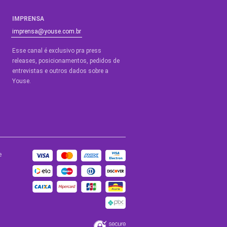
IMPRENSA
imprensa@youse.com.br
Esse canal é exclusivo pra press
releases, posicionamentos, pedidos de
entrevistas e outros dados sobre a
Youse.​
e
BLOGS
de Ajuda
Blog Youse
a
Youse Tech
de
ade