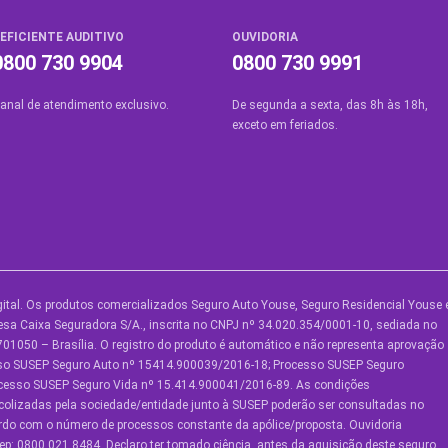
EFICIENTE AUDITIVO
OUVIDORIA
0800 730 9904
0800 730 9991
anal de atendimento exclusivo.
De segunda a sexta, das 8h às 18h,
exceto em feriados.
ital. Os produtos comercializados Seguro Auto Youse, Seguro Residencial Youse 
UTROS SERVIÇOS
SOBRE A YOUSE
AJUDA
sa Caixa Seguradora S/A., inscrita no CNPJ nº 34.020.354/0001-10, sediada no
01050 – Brasília. O registro do produto é automático e não representa aprovação
ouse Friends
Quem Somos
Central 
sso SUSEP Seguro Auto nº 15414.900039/2016-18; Processo SUSEP Seguro
ocesso SUSEP Seguro Vida nº 15.414.900041/2016-89. As condições
lube de Benefícios
Vem Pra Youse
Ouvidori
colizadas pela sociedade/entidade junto à SUSEP poderão ser consultadas no
Política 
ordo com o número de processos constante da apólice/proposta. Ouvidoria
lube de Oficinas
Seguro Online
Privacid
p: 0800.021.8484. Declaro ter tomado ciência, antes da aquisição deste seguro,