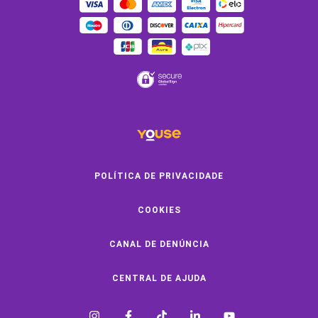
Youse Friends
Clube de Benefícios
Clube de Oficinas
Convide e ganhe
Youse Negócios
Black Friday
POLÍTICA DE PRIVACIDADE
COOKIES
SOBRE A YOUSE
CANAL DE DENÚNCIA
Quem Somos
Vem Pra Youse
CENTRAL DE AJUDA
Seguro Online