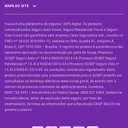
MAPA DO SITE
Youse é uma plataforma de seguros 100% digital. Os produtos
SEGUROS
comercializados Seguro Auto Youse, Seguro Residencial Youse e Seguro
Seguro Auto
Vida Youse são garantidos pela empresa Caixa Seguradora S/A., inscrita no
CNPJ nº 34.020.354/0001-10, sediada no SHN, Quadra 01, conjunto A,
Seguro Auto para Terceiros
Bloco E, CEP 79701050 – Brasília. O registro do produto é automático e não
representa aprovação ou recomendação por parte da Susep. Processo
Seguro por Marcas de Carro
SUSEP Seguro Auto nº 15414.900039/2016-18; Processo SUSEP Seguro
Residencial nº 15.414.900040/2016-34 e Processo SUSEP Seguro Vida nº
Seguro Residencial
15.414.900041/2016-89. As condições contratuais/regulamento deste
produto protocolizadas pela sociedade/entidade junto à SUSEP poderão ser
Seguro de Vida
consultadas no endereço eletrônico www.susep.gov.br, de acordo com o
número de processos constante da apólice/proposta. Ouvidoria
Manual de Assistências
0800.730.9991 / Atendimento ao Público Susep: 0800.021.8484. Declaro ter
tomado ciência, antes da aquisição deste seguro, por meio do
Condições Gerais
intermediário, de todas as informações que a Resolução CNSP 382/20 me
garante o acesso.
OUTROS SERVIÇOS