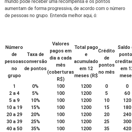
mundo pode receber uma recompensa e os pontos
aumentam de forma progressiva, de acordo com o número
de pessoas no grupo. Entenda melhor aqui, ó:
Valores
Número
Total pago
Saldo 
pagos em
Crédito
de
Taxa de
e
pont
dia a cada
de
pessoas
conversão
acumulado
credita
mês
pontos
no
de pontos
em 12
em 1
(coberturas
no mês
grupo
meses (R$
mese
R$)
1
0%
100
1200
0
0
2 a 4
5%
100
1200
5
60
5 a 9
10%
100
1200
10
120
10 a 19
15%
100
1200
15
180
20 a 29
20%
100
1200
20
240
30 a 39
25%
100
1200
25
300
40 a 50
35%
100
1200
35
420