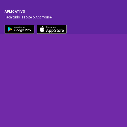
APLICATIVO
Faça tudo isso pelo App Youse!
SAC
FALE COM O SAC
Tem dúvidas ou reclamações? Estamos sempre disponíveis, 24 horas por
dia, 7 dias na semana.
DEFICIENTE AUDITIVO
0800 730 9904
Canal de atendimento exclusivo.