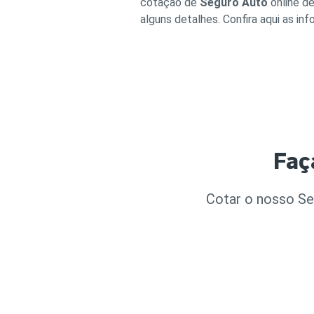
cotação de
Seguro Auto
online d
alguns detalhes. Confira aqui as inf
Faç
Cotar o nosso Seg