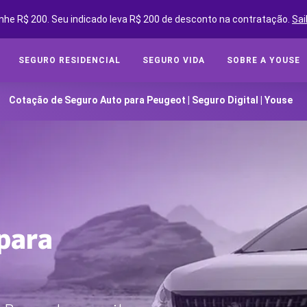
nhe R$ 200. Seu indicado leva R$ 200 de desconto na contratação.
Sai
SEGURO RESIDENCIAL
SEGURO VIDA
SOBRE A YOUSE
SEGUROS ONLINE
SEG
/
Cotação de Seguro Auto para Peugeot | Seguro Digital | Youse
Cot
SOBRE A YOUSE
Cobe
YOUSE FRIENDS
Assi
CLUBE DE BENEFÍCIOS
Tipo
CONVIDE AMIGOS E GANHE
Segu
YOUSE NEGÓCIOS
para
CLUBE DE OFICINAS
SEG
BLOG
Cota
YOUSE TECH