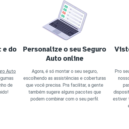
 e do
Personalize o seu Seguro
Vist
Auto online
ro Auto
Agora, é só montar o seu seguro,
Pro seu
algumas
escolhendo as assistências e coberturas
nosso
nho de
que você precisa. Pra facilitar, a gente
pas
pido!
também sugere alguns pacotes que
disposi
podem combinar com o seu perfil.
estiver