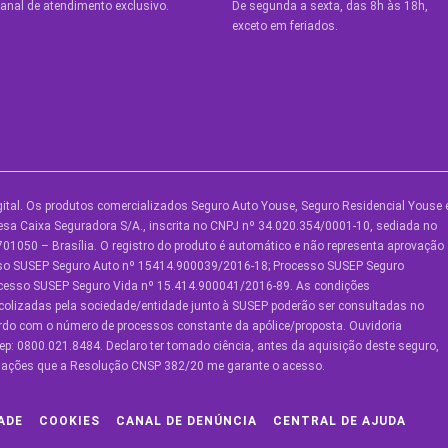
anal de atendimento exclusivo.
De segunda a sexta, das 8h às 18h,
exceto em feriados.
ital. Os produtos comercializados Seguro Auto Youse, Seguro Residencial Youse 
UTROS SERVIÇOS
SOBRE A YOUSE
AJUDA
sa Caixa Seguradora S/A., inscrita no CNPJ nº 34.020.354/0001-10, sediada no
01050 – Brasília. O registro do produto é automático e não representa aprovação
ouse Friends
Quem Somos
Central 
sso SUSEP Seguro Auto nº 15414.900039/2016-18; Processo SUSEP Seguro
ocesso SUSEP Seguro Vida nº 15.414.900041/2016-89. As condições
lube de Benefícios
Vem Pra Youse
Ouvidori
colizadas pela sociedade/entidade junto à SUSEP poderão ser consultadas no
Política 
ordo com o número de processos constante da apólice/proposta. Ouvidoria
lube de Oficinas
Seguro Online
Privacid
p: 0800.021.8484. Declaro ter tomado ciência, antes da aquisição deste seguro,
Formas de
ormações que a Resolução CNSP 382/20 me garante o acesso.
onvide e ganhe
Mapa do 
Pagamento
ouse Negócios
A Youse é Confiável
ADE
COOKIES
CANAL DE DENÚNCIA
CENTRAL DE AJUDA
lack Friday
Imprensa