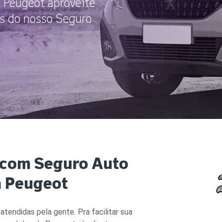
 Peugeot aproveite
Cobe
DÚVIDAS FREQUENTES
Resi
ns do nosso Seguro
ATENDIMENTO
Segu
CONDIÇÕES GERAIS
OUVIDORIA
SEG
Cota
YOUSE ESG
Cobe
PATROCÍNIOS
 com Seguro Auto
a Peugeot
tendidas pela gente. Pra facilitar sua