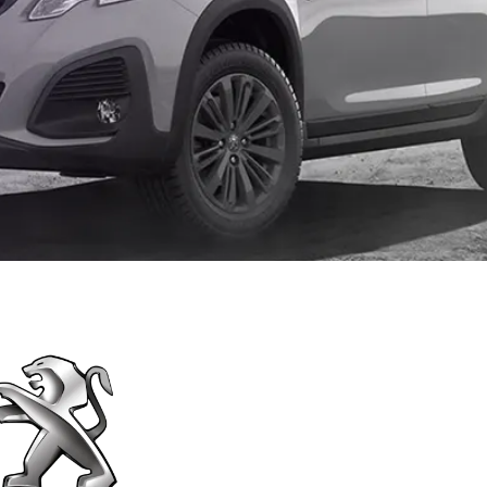
rturas e Assistências
dencial
ro Residencial para Aluguel
URO VIDA
r Seguro Vida
rturas e Assistências Vida