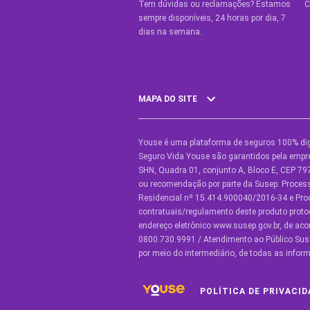
Tem dúvidas ou reclamações? Estamos
C
sempre disponíveis, 24 horas por dia, 7
dias na semana.
MAPA DO SITE
Youse é uma plataforma de seguros 100% dig
SEGUROS
O
Seguro Vida Youse são garantidos pela empre
SHN, Quadra 01, conjunto A, Bloco E, CEP 797
Seguro Auto
Y
ou recomendação por parte da Susep. Proce
Residencial nº 15.414.900040/2016-34 e Pr
Seguro Auto para Terceiros
C
contratuais/regulamento deste produto proto
endereço eletrônico www.susep.gov.br, de ac
Seguro por Marcas de Carro
C
0800.730.9991 / Atendimento ao Público Suse
por meio do intermediário, de todas as inf
Seguro Residencial
C
Seguro de Vida
Y
POLÍTICA DE PRIVACID
Manual de Assistências
B