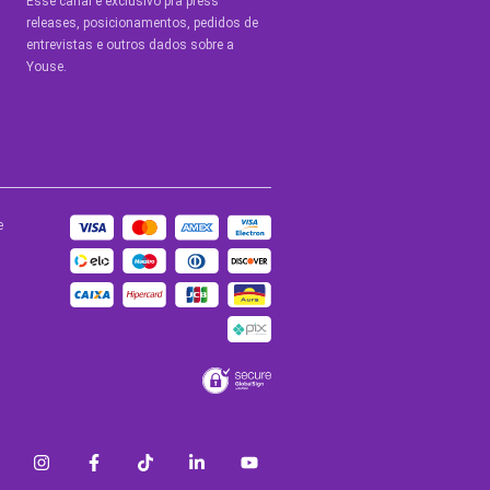
Esse canal é exclusivo pra press
releases, posicionamentos, pedidos de
entrevistas e outros dados sobre a
Youse.​
e
BLOGS
de Ajuda
Blog Youse
a
Youse Tech
de
ade
Site