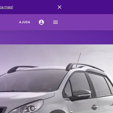
ba mais!
AJUDA
URO AUTO
ação de Seguro Auto
rturas do Seguro Auto
stências do Seguro Auto
s de Seguro Auto
ro por Marcas de Carro
URO RESIDENCIAL
r Seguro Residencial