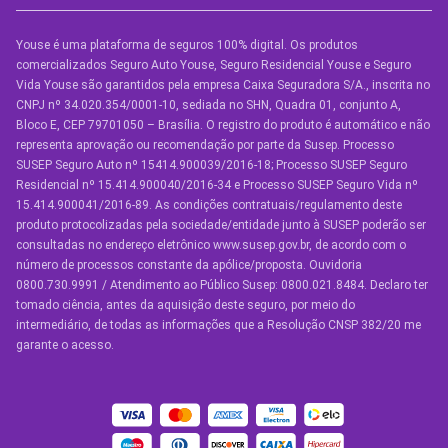
Youse é uma plataforma de seguros 100% digital. Os produtos
SEGUROS
comercializados Seguro Auto Youse, Seguro Residencial Youse e Seguro
Seguro Auto
Vida Youse são garantidos pela empresa Caixa Seguradora S/A., inscrita no
CNPJ nº 34.020.354/0001-10, sediada no SHN, Quadra 01, conjunto A,
Seguro Auto para Terceiros
Bloco E, CEP 79701050 – Brasília. O registro do produto é automático e não
representa aprovação ou recomendação por parte da Susep. Processo
Seguro por Marcas de Carro
SUSEP Seguro Auto nº 15414.900039/2016-18; Processo SUSEP Seguro
Residencial nº 15.414.900040/2016-34 e Processo SUSEP Seguro Vida nº
Seguro Residencial
15.414.900041/2016-89. As condições contratuais/regulamento deste
produto protocolizadas pela sociedade/entidade junto à SUSEP poderão ser
Seguro de Vida
consultadas no endereço eletrônico www.susep.gov.br, de acordo com o
número de processos constante da apólice/proposta. Ouvidoria
Manual de Assistências
0800.730.9991 / Atendimento ao Público Susep: 0800.021.8484. Declaro ter
tomado ciência, antes da aquisição deste seguro, por meio do
Condições Gerais
intermediário, de todas as informações que a Resolução CNSP 382/20 me
garante o acesso.
OUTROS SERVIÇOS
Youse Friends