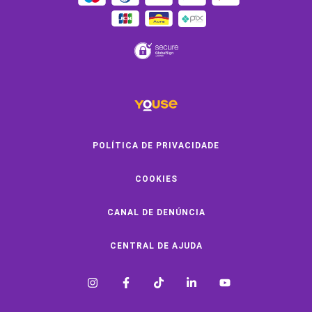
Clube de Benefícios
Clube de Oficinas
Convide e ganhe
Youse Negócios
Black Friday
POLÍTICA DE PRIVACIDADE
COOKIES
SOBRE A YOUSE
CANAL DE DENÚNCIA
Quem Somos
Vem Pra Youse
CENTRAL DE AJUDA
Seguro Online
Formas de Pagamento