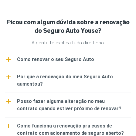
Ficou com algum dúvida sobre a renovação
do Seguro Auto Youse?
A gente te explica tudo direitinho.
Como renovar o seu Seguro Auto
Na Youse a primeira renovação é automática e a
Por que a renovação do meu Seguro Auto
gente te avisa por e-mail que você se cadastrou.
aumentou?
Fica de olho pra não deixar passar nada, viu?
Na etapa de renovação, a gente vai dar uma
Posso fazer alguma alteração no meu
olhadinha nos seus dados novamente pra analisar
contrato quando estiver próximo de renovar?
• 30 dias antes do fim do contrato a gente te
e vamos te passar o novo valor. Se liga em
manda um e-mail pra informar que seu seguro
alguns motivos que podem alterar o preço do
Sim, você pode fazer alterações no seu
Como funciona a renovação pra casos de
está perto de terminar e que vamos analisar se
seu seguro:
contrato no período da renovação. Mas fica
contrato com acionamento de seguro aberto?
será possível renovar o contrato