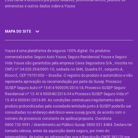
Esse canal é exclusivo pra press releases, posicionamentos, pedidos de
entrevistas e outros dados sobre a Youse.​
MAPA DO SITE
Youse é uma plataforma de seguros 100% digital. Os produtos
SEGUROS
comercializados Seguro Auto Youse, Seguro Residencial Youse e Seguro
Seguro Auto
Vida Youse são garantidos pela empresa Caixa Seguradora S/A., inscrita no
CNPJ nº 34.020.354/0001-10, sediada no SHN, Quadra 01, conjunto A,
Seguro Auto para Terceiros
Bloco E, CEP 79701050 – Brasília. O registro do produto é automático e não
representa aprovação ou recomendação por parte da Susep. Processo
Seguro por Marcas de Carro
SUSEP Seguro Auto nº 15414.900039/2016-18; Processo SUSEP Seguro
Residencial nº 15.414.900040/2016-34 e Processo SUSEP Seguro Vida nº
Seguro Residencial
15.414.900041/2016-89. As condições contratuais/regulamento deste
produto protocolizadas pela sociedade/entidade junto à SUSEP poderão ser
Seguro de Vida
consultadas no endereço eletrônico www.susep.gov.br, de acordo com o
número de processos constante da apólice/proposta. Ouvidoria
Manual de Assistências
0800.730.9991 / Atendimento ao Público Susep: 0800.021.8484. Declaro ter
tomado ciência, antes da aquisição deste seguro, por meio do
Condições Gerais
intermediário, de todas as informações que a Resolução CNSP 382/20 me