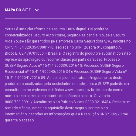
MAPA DO SITE
Youse é uma plataforma de seguros 100% digital. Os produtos
SEGUROS
comercializados Seguro Auto Youse, Seguro Residencial Youse e Seguro
Seguro Auto
Vida Youse são garantidos pela empresa Caixa Seguradora S/A., inscrita no
CNPJ nº 34.020.354/0001-10, sediada no SHN, Quadra 01, conjunto A,
Seguro Auto para Terceiros
Bloco E, CEP 79701050 – Brasília. O registro do produto é automático e não
representa aprovação ou recomendação por parte da Susep. Processo
Seguro por Marcas de Carro
SUSEP Seguro Auto nº 15414.900039/2016-18; Processo SUSEP Seguro
Residencial nº 15.414.900040/2016-34 e Processo SUSEP Seguro Vida nº
Seguro Residencial
15.414.900041/2016-89. As condições contratuais/regulamento deste
produto protocolizadas pela sociedade/entidade junto à SUSEP poderão ser
Seguro de Vida
consultadas no endereço eletrônico www.susep.gov.br, de acordo com o
número de processos constante da apólice/proposta. Ouvidoria
Manual de Assistências
0800.730.9991 / Atendimento ao Público Susep: 0800.021.8484. Declaro ter
tomado ciência, antes da aquisição deste seguro, por meio do
Condições Gerais
intermediário, de todas as informações que a Resolução CNSP 382/20 me
garante o acesso.