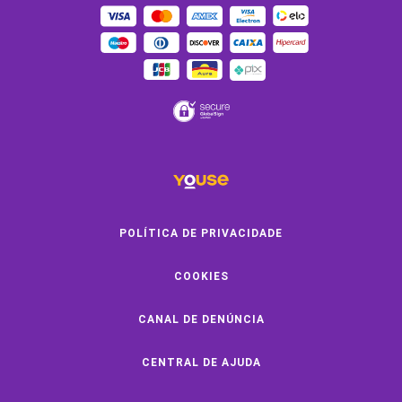
OUTROS SERVIÇOS
Youse Friends
Clube de Benefícios
Clube de Oficinas
Convide e ganhe
Youse Negócios
Black Friday
POLÍTICA DE PRIVACIDADE
COOKIES
SOBRE A YOUSE
CANAL DE DENÚNCIA
Quem Somos
Vem Pra Youse
CENTRAL DE AJUDA
Seguro Online