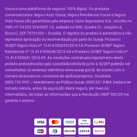
Youse é uma plataforma de seguros 100% digital. Os produtos
SEGUROS
comercializados Seguro Auto Youse, Seguro Residencial Youse e Seguro
Seguro Auto
Vida Youse são garantidos pela empresa Caixa Seguradora S/A., inscrita no
CNPJ nº 34.020.354/0001-10, sediada no SHN, Quadra 01, conjunto A,
Seguro Auto para Terceiros
Bloco E, CEP 79701050 – Brasília. O registro do produto é automático e não
representa aprovação ou recomendação por parte da Susep. Processo
Seguro por Marcas de Carro
SUSEP Seguro Auto nº 15414.900039/2016-18; Processo SUSEP Seguro
Residencial nº 15.414.900040/2016-34 e Processo SUSEP Seguro Vida nº
Seguro Residencial
15.414.900041/2016-89. As condições contratuais/regulamento deste
produto protocolizadas pela sociedade/entidade junto à SUSEP poderão ser
Seguro de Vida
consultadas no endereço eletrônico www.susep.gov.br, de acordo com o
número de processos constante da apólice/proposta. Ouvidoria
Manual de Assistências
0800.730.9991 / Atendimento ao Público Susep: 0800.021.8484. Declaro ter
tomado ciência, antes da aquisição deste seguro, por meio do
Condições Gerais
intermediário, de todas as informações que a Resolução CNSP 382/20 me
garante o acesso.
OUTROS SERVIÇOS
Youse Friends