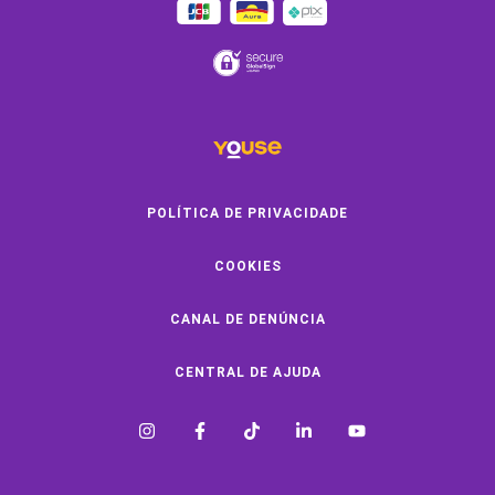
Clube de Benefícios
Clube de Oficinas
Convide e ganhe
Youse Negócios
Black Friday
POLÍTICA DE PRIVACIDADE
COOKIES
SOBRE A YOUSE
CANAL DE DENÚNCIA
Quem Somos
Vem Pra Youse
CENTRAL DE AJUDA
Seguro Online
Formas de Pagamento