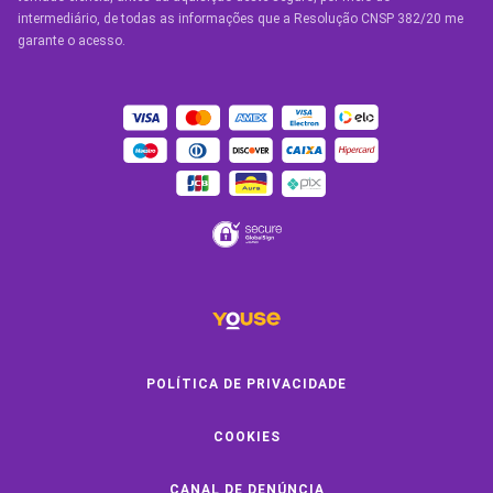
Condições Gerais
intermediário, de todas as informações que a Resolução CNSP 382/20 me
garante o acesso.
OUTROS SERVIÇOS
Youse Friends
Clube de Benefícios
Clube de Oficinas
Convide e ganhe
Youse Negócios
Black Friday
POLÍTICA DE PRIVACIDADE
COOKIES
SOBRE A YOUSE
CANAL DE DENÚNCIA