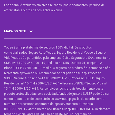
Esse canal é exclusivo pra press releases, posicionamentos, pedidos de
entrevistas e outros dados sobre a Youse.​
MAPA DO SITE
Youse é uma plataforma de seguros 100% digital. Os produtos
SEGUROS
comercializados Seguro Auto Youse, Seguro Residencial Youse e Seguro
Seguro Auto
Vida Youse são garantidos pela empresa Caixa Seguradora S/A., inscrita no
CNPJ nº 34.020.354/0001-10, sediada no SHN, Quadra 01, conjunto A,
Seguro Auto para Terceiros
Bloco E, CEP 79701050 – Brasília. O registro do produto é automático e não
representa aprovação ou recomendação por parte da Susep. Processo
Seguro por Marcas de Carro
SUSEP Seguro Auto nº 15414.900039/2016-18; Processo SUSEP Seguro
Residencial nº 15.414.900040/2016-34 e Processo SUSEP Seguro Vida nº
Seguro Residencial
15.414.900041/2016-89. As condições contratuais/regulamento deste
produto protocolizadas pela sociedade/entidade junto à SUSEP poderão ser
Seguro de Vida
consultadas no endereço eletrônico www.susep.gov.br, de acordo com o
número de processos constante da apólice/proposta. Ouvidoria
Manual de Assistências
0800.730.9991 / Atendimento ao Público Susep: 0800.021.8484. Declaro ter
tomado ciência, antes da aquisição deste seguro, por meio do