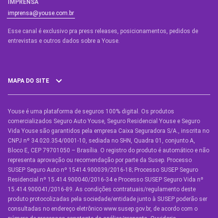
IMPRENSA
imprensa@youse.com.br
Esse canal é exclusivo pra press releases, posicionamentos, pedidos de
entrevistas e outros dados sobre a Youse.​
MAPA DO SITE
Youse é uma plataforma de seguros 100% digital. Os produtos
SEGUROS
comercializados Seguro Auto Youse, Seguro Residencial Youse e Seguro
Seguro Auto
Vida Youse são garantidos pela empresa Caixa Seguradora S/A., inscrita no
CNPJ nº 34.020.354/0001-10, sediada no SHN, Quadra 01, conjunto A,
Seguro Auto para Terceiros
Bloco E, CEP 79701050 – Brasília. O registro do produto é automático e não
representa aprovação ou recomendação por parte da Susep. Processo
Seguro por Marcas de Carro
SUSEP Seguro Auto nº 15414.900039/2016-18; Processo SUSEP Seguro
Residencial nº 15.414.900040/2016-34 e Processo SUSEP Seguro Vida nº
Seguro Residencial
15.414.900041/2016-89. As condições contratuais/regulamento deste
produto protocolizadas pela sociedade/entidade junto à SUSEP poderão ser
Seguro de Vida
consultadas no endereço eletrônico www.susep.gov.br, de acordo com o