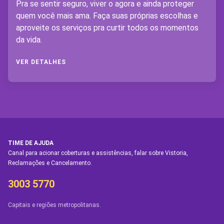
Pra se sentir seguro, viver o agora e ainda proteger
quem você mais ama. Faça suas próprias escolhas e
aproveite os serviços pra curtir todos os momentos
da vida.
VER DETALHES
TIME DE AJUDA
Canal para acionar coberturas e assistências, falar sobre Vistoria,
Reclamações e Cancelamento.
3003 5770
Capitais e regiões metropolitanas.