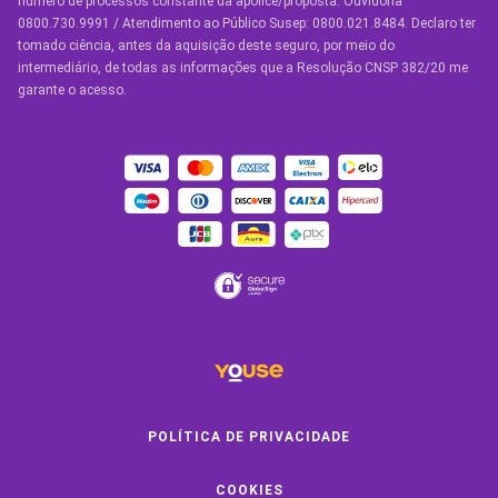
número de processos constante da apólice/proposta. Ouvidoria
Manual de Assistências
0800.730.9991 / Atendimento ao Público Susep: 0800.021.8484. Declaro ter
tomado ciência, antes da aquisição deste seguro, por meio do
Condições Gerais
intermediário, de todas as informações que a Resolução CNSP 382/20 me
garante o acesso.
OUTROS SERVIÇOS
Youse Friends
Clube de Benefícios
Clube de Oficinas
Convide e ganhe
Youse Negócios
Black Friday
POLÍTICA DE PRIVACIDADE
COOKIES